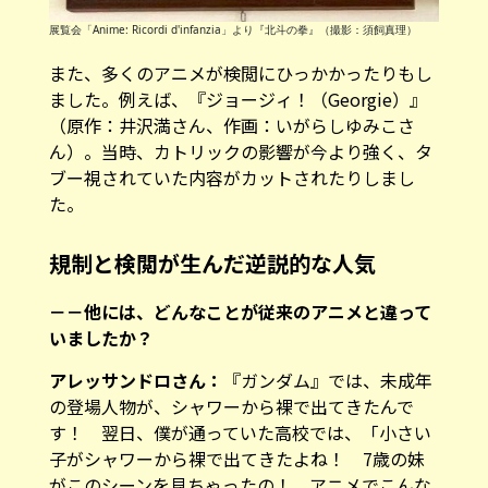
展覧会「Anime: Ricordi d'infanzia」より『北斗の拳』（撮影：須飼真理）
また、多くのアニメが検閲にひっかかったりもし
ました。例えば、『ジョージィ！（Georgie）』
（原作：井沢満さん、作画：いがらしゆみこさ
ん）。当時、カトリックの影響が今より強く、タ
ブー視されていた内容がカットされたりしまし
た。
規制と検閲が生んだ逆説的な人気
－－他には、どんなことが従来のアニメと違って
いましたか？
アレッサンドロさん：
『ガンダム』では、未成年
の登場人物が、シャワーから裸で出てきたんで
す！ 翌日、僕が通っていた高校では、「小さい
子がシャワーから裸で出てきたよね！ 7歳の妹
がこのシーンを見ちゃったの！ アニメでこんな