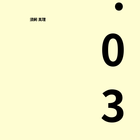
0
須飼 真理
3