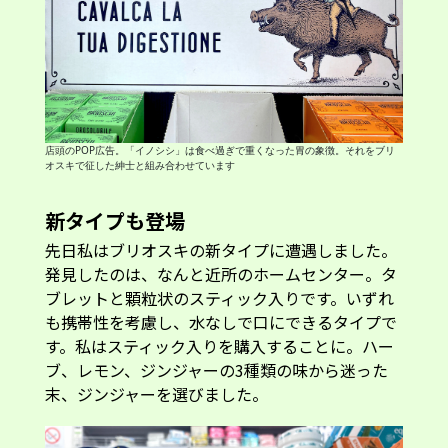
店頭のPOP広告。「イノシシ」は食べ過ぎで重くなった胃の象徴。それをブリ
オスキで征した紳士と組み合わせています
新タイプも登場
先日私はブリオスキの新タイプに遭遇しました。
発見したのは、なんと近所のホームセンター。タ
ブレットと顆粒状のスティック入りです。いずれ
も携帯性を考慮し、水なしで口にできるタイプで
す。私はスティック入りを購入することに。ハー
ブ、レモン、ジンジャーの3種類の味から迷った
末、ジンジャーを選びました。