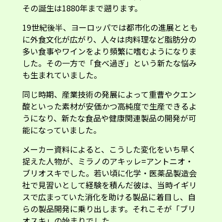
その誕生は1880年まで遡ります。
19世紀後半、ヨーロッパでは都市化の進展ととも
に外食文化が広がり、人々は肉料理など脂肪分の
多い食事やワインをより頻繁に嗜むようになりま
した。その一方で「食べ過ぎ」という新たな悩み
も生まれていました。
同じ時期、産業技術の発展によって重曹やクエン
酸といった素材が安価かつ高純度で生産できるよ
うになり、新たな食品や健康関連製品の開発が可
能になっていました。
メーカー資料によると、こうした変化をいち早く
捉えた人物が、ミラノのアキッレ=アントニオ・
ブリオスキでした。若い頃に化学・医薬品製造会
社で見習いとして経験を積んだ彼は、当時イギリ
スで広まっていた消化を助ける製品に着目し、自
らの製品開発に乗り出します。それこそが「ブリ
オスキ」の始まりでした。