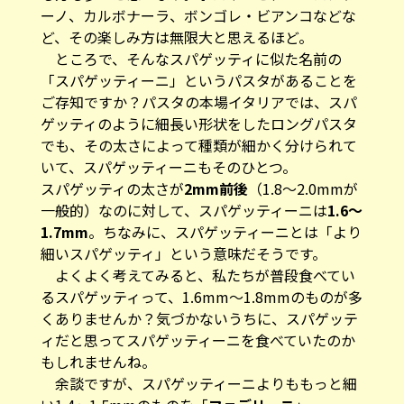
ーノ、カルボナーラ、ボンゴレ・ビアンコなどな
ど、その楽しみ方は無限大と思えるほど。
ところで、そんなスパゲッティに似た名前の
「スパゲッティーニ」というパスタがあることを
ご存知ですか？パスタの本場イタリアでは、スパ
ゲッティのように細長い形状をしたロングパスタ
でも、その太さによって種類が細かく分けられて
いて、スパゲッティーニもそのひとつ。
スパゲッティの太さが
2mm前後
（1.8〜2.0mmが
一般的）なのに対して、スパゲッティーニは
1.6〜
1.7mm
。ちなみに、スパゲッティーニとは「より
細いスパゲッティ」という意味だそうです。
よくよく考えてみると、私たちが普段食べてい
るスパゲッティって、1.6mm〜1.8mmのものが多
くありませんか？気づかないうちに、スパゲッテ
ィだと思ってスパゲッティーニを食べていたのか
もしれませんね。
余談ですが、スパゲッティーニよりももっと細