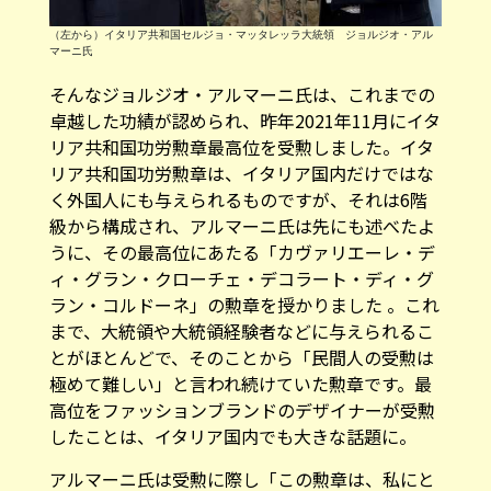
（左から）イタリア共和国セルジョ・マッタレッラ大統領 ジョルジオ・アル
マーニ氏
そんなジョルジオ・アルマーニ氏は、これまでの
卓越した功績が認められ、昨年2021年11月にイタ
リア共和国功労勲章最高位を受勲しました。イタ
リア共和国功労勲章は、イタリア国内だけではな
く外国人にも与えられるものですが、それは6階
級から構成され、アルマーニ氏は先にも述べたよ
うに、その最高位にあたる「カヴァリエーレ・デ
ィ・グラン・クローチェ・デコラート・ディ・グ
ラン・コルドーネ」の勲章を授かりました 。これ
まで、大統領や大統領経験者などに与えられるこ
とがほとんどで、そのことから「民間人の受勲は
極めて難しい」と言われ続けていた勲章です。最
高位をファッションブランドのデザイナーが受勲
したことは、イタリア国内でも大きな話題に。
アルマーニ氏は受勲に際し「この勲章は、私にと