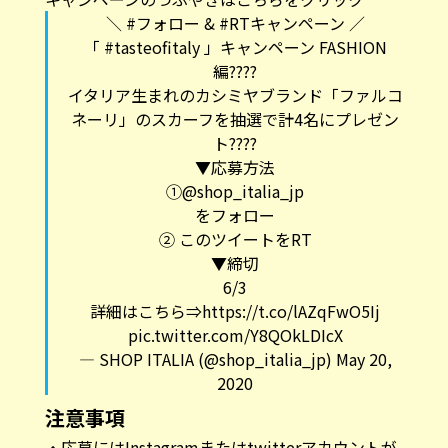
＼
#フォロー
&
#RTキャンペーン
／
「
#tasteofitaly
」キャンペーン FASHION
編????
イタリア生まれのカシミヤブランド「ファルコ
ネーリ」のスカーフを抽選で計4名にプレゼン
ト????
▼応募方法
①
@shop_italia_jp
をフォロー
② このツイートをRT
▼締切
6/3
詳細はこちら⇒
https://t.co/lAZqFwO5Ij
pic.twitter.com/Y8QOkLDIcX
— SHOP ITALIA (@shop_italia_jp)
May 20,
2020
注意事項
・応募にはInstagramまたはtwitterアカウントが