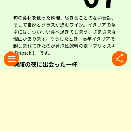
旬の食材を使った料理、尽きることのない会話、
そして自然とグラスが進むワイン。イタリアの食
卓には、ついつい食べ過ぎてしまう、さまざまな
理由があります。そうしたとき、長年イタリアで
親しまれてきたのが発泡性飲料の素「ブリオスキ
(Brioschi)」です。
満腹の夜に出会った一杯
友人宅で過ごしたある晩のこと。食事も終盤に差
しかかった頃、満腹でお腹をさすっていた私に
「これを飲めば楽になるから」と友人がグラスを
差し出しました。シュワシュワと弾ける炭酸の爽
快感。直後に広がる、ほんのり甘いレモンの風
味。「これは何？」。そう尋ねると、彼はキッチ
ンからラムネ菓子のような少し大きめの顆粒が入
った瓶を持ってきました。「私は子どもの頃か
ら、食べ過ぎたときに、これを溶かして飲んでい