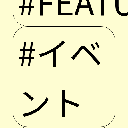
#FEAT
#イベ
ント