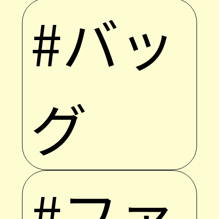
#バッ
グ
#ファ