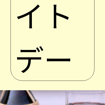
イト
デー