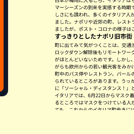
日本が梅雨に入るころ、イタリアは
マーシーズンの到来を実感する時期
しさにも誘われ、多くのイタリア人
ました。ナポリや近郊の町、レスト
ましたが、ポスト・コロナの様子は
すっきりとしたナポリ旧市街
町に出てみて気がつくことは、交通
ロックダウン解除後もリモートワー
がほとんどいないためです。しかし
がらも欧州からの若い観光客をみか
町中のバス停やレストラン、バール
られているところがあります。うっ
に「ソーシャル・ディスタンス！」
イタリアでは、6月22日からマスク
るところではマスクをつけている人
ても、これからのイタリア町歩きに
ければなりません。
Share this a