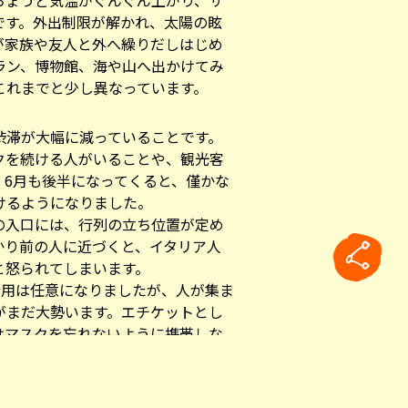
ちょうど気温がぐんぐん上がり、サ
です。外出制限が解かれ、太陽の眩
が家族や友人と外へ繰りだしはじめ
ラン、博物館、海や山へ出かけてみ
これまでと少し異なっています。
渋滞が大幅に減っていることです。
クを続ける人がいることや、観光客
、6月も後半になってくると、僅かな
けるようになりました。
の入口には、行列の立ち位置が定め
かり前の人に近づくと、イタリア人
と怒られてしまいます。
着用は任意になりましたが、人が集ま
がまだ大勢います。エチケットとし
はマスクを忘れないように携帯しな
rticle