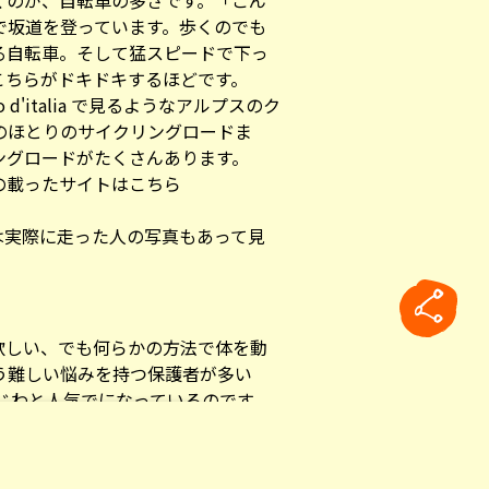
くのが、自転車の多さです。「こん
で坂道を登っています。歩くのでも
る自転車。そして猛スピードで下っ
こちらがドキドキするほどです。
d'italia で見るようなアルプスのク
のほとりのサイクリングロードま
ングロードがたくさんあります。
の載ったサイトはこちら
トは実際に走った人の写真もあって見
欲しい、でも何らかの方法で体を動
う難しい悩みを持つ保護者が多い
じわと人気でになっているのです。
く、さらには屋外で練習するので換
rticle
のMTB教室は、毎週末郊外の公園で