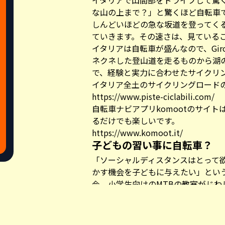
イタリアで山間部をドライブして驚
な山の上まで？」と驚くほど自転車
しんどいほどの急な坂道を登ってく
ていきます。その速さは、見ている
イタリアは自転車が盛んなので、Giro 
ネクネした登山道を走るものから湖
で、経験と実力に合わせたサイクリ
イタリア全土のサイクリングロード
https://www.piste-ciclabili.com/
自転車ナビアプリkomootのサイ
るだけでも楽しいです。
https://www.komoot.it/
子どもの習い事に自転車？
「ソーシャルディスタンスはとって
かす機会を子どもに与えたい」とい
今、小学生向けのMTBの教室がじわ
他のスポーツと違い、身体接触がな
気も気になりません。
Share this a
友人が子どもを通わせているトリノ