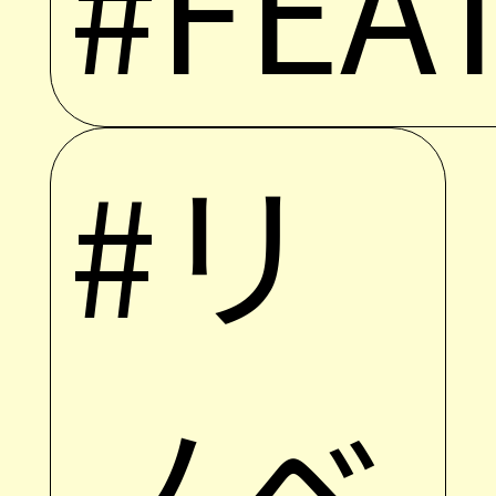
#FEA
#リ
ノベ