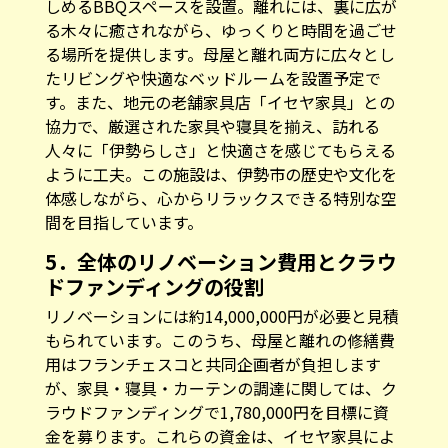
しめるBBQスペースを設置。離れには、裏に広が
る木々に癒されながら、ゆっくりと時間を過ごせ
る場所を提供します。母屋と離れ両方に広々とし
たリビングや快適なベッドルームを設置予定で
す。また、地元の老舗家具店「イセヤ家具」との
協力で、厳選された家具や寝具を揃え、訪れる
人々に「伊勢らしさ」と快適さを感じてもらえる
ように工夫。この施設は、伊勢市の歴史や文化を
体感しながら、心からリラックスできる特別な空
間を目指しています。
5．全体のリノベーション費用とクラウ
ドファンディングの役割
リノベーションには約14,000,000円が必要と見積
もられています。このうち、母屋と離れの修繕費
用はフランチェスコと共同企画者が負担します
が、家具・寝具・カーテンの調達に関しては、ク
ラウドファンディングで1,780,000円を目標に資
金を募ります。これらの資金は、イセヤ家具によ