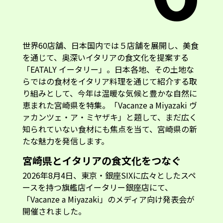
世界60店舗、日本国内では５店舗を展開し、美食
を通じて、奥深いイタリアの食文化を提案する
「EATALY イータリー」。日本各地、その土地な
らではの食材をイタリア料理を通じて紹介する取
り組みとして、今年は温暖な気候と豊かな自然に
恵まれた宮崎県を特集。「Vacanze a Miyazaki ヴ
ァカンツェ・ア・ミヤザキ」と題して、まだ広く
知られていない食材にも焦点を当て、宮崎県の新
たな魅力を発信します。
宮崎県とイタリアの食文化をつなぐ
2026年8月4日、東京・銀座SIXに広々としたスペ
ースを持つ旗艦店イータリー銀座店にて、
「Vacanze a Miyazaki」のメディア向け発表会が
開催されました。
宮崎県特産の香酸柑橘「へべす」をはじめ、宮崎
県産鶏肉、マンゴー、ゆず、宮崎県のクラフトジ