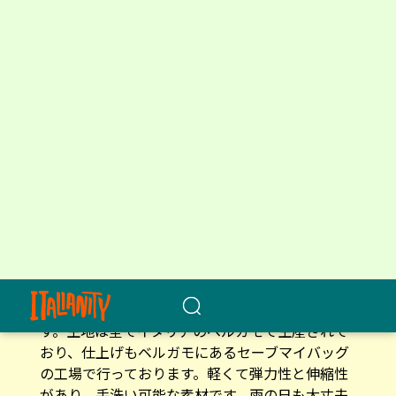
セーブマイバッグの魅力はその現代的で奇抜、遊
び心とエレガントさを兼ね揃えたデザインと構造
にあります。素材はポリファブリック（ポリスチ
レン50％・ポリアミド40％・ポリウレタン10％）
の特許取得済みの素材です。ネオプレンよりもさ
らに軽い、超ソフトなブレンド生地となっていま
す。生地は全てイタリアのベルガモで生産されて
おり、仕上げもベルガモにあるセーブマイバッグ
の工場で行っております。軽くて弾力性と伸縮性
があり、手洗い可能な素材です。雨の日も大丈夫
なので、活用頻度が上がります。100%メイド・