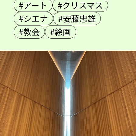
#アート
#クリスマス
#シエナ
#安藤忠雄
#教会
#絵画