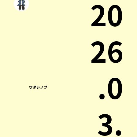
20
26
.0
ワダシノブ
3.