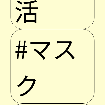
活
#マス
ク