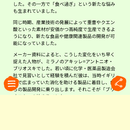
した。その一方で「食べ過ぎ」という新たな悩み
も生まれていました。
同じ時期、産業技術の発展によって重曹やクエン
酸といった素材が安価かつ高純度で生産できるよ
うになり、新たな食品や健康関連製品の開発が可
能になっていました。
メーカー資料によると、こうした変化をいち早く
捉えた人物が、ミラノのアキッレ=アントニオ・
ブリオスキでした。若い頃に化学・医薬品製造会
社で見習いとして経験を積んだ彼は、当時イギリ
スで広まっていた消化を助ける製品に着目し、自
らの製品開発に乗り出します。それこそが「ブリ
オスキ」の始まりでした。
前述の私の友人は医師でもあります。「もちろん
医薬品ではないので、特定の医療効果を保証する
ものではないけれど」と前置きしながら、彼は思
い出を話してくれました。