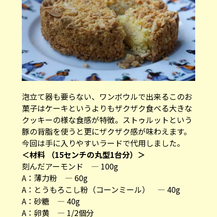
泡立て器も要らない、ワンボウルで出来るこのお
菓子はケーキというよりもザクザク食べる大きな
クッキーの様な食感が特徴。ストゥルットという
豚の背脂を使うと更にザクザク感が味わえます。
今回は手に入りやすいラードで代用しました。
＜材料 （15センチの丸型1台分）＞
刻んだアーモンド ― 100g
A：薄力粉 ― 60g
A：とうもろこし粉（コーンミール） ― 40g
A：砂糖 ― 40g
A：卵黄 ― 1/2個分