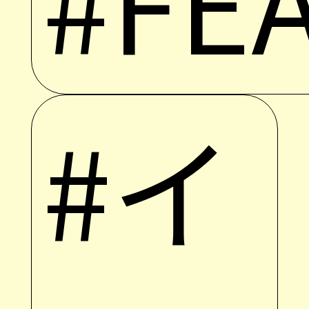
#FE
#イ