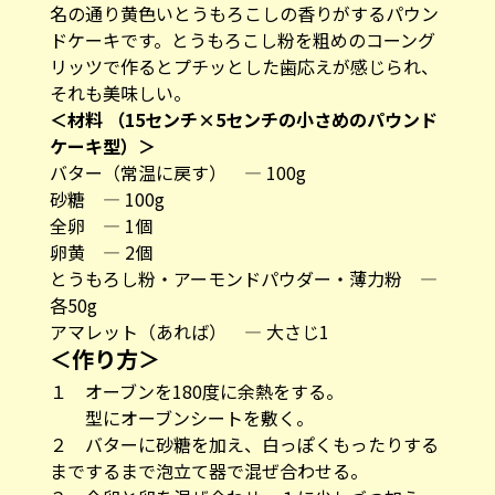
名の通り黄色いとうもろこしの香りがするパウン
ドケーキです。とうもろこし粉を粗めのコーング
リッツで作るとプチッとした歯応えが感じられ、
それも美味しい。
＜材料 （15センチ×5センチの小さめのパウンド
ケーキ型）＞
バター（常温に戻す） ― 100g
砂糖 ― 100g
全卵 ― 1個
卵黄 ― 2個
とうもろし粉・アーモンドパウダー・薄力粉 ―
各50g
アマレット（あれば） ― 大さじ1
＜作り方＞
１ オーブンを180度に余熱をする。
型にオーブンシートを敷く。
２ バターに砂糖を加え、白っぽくもったりする
までするまで泡立て器で混ぜ合わせる。