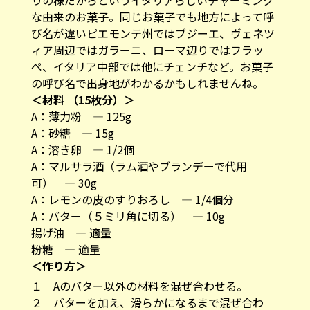
りの様だからというイタリアらしいチャーミング
な由来のお菓子。同じお菓子でも地方によって呼
び名が違いピエモンテ州ではブジーエ、ヴェネツ
ィア周辺ではガラーニ、ローマ辺りではフラッ
ペ、イタリア中部では他にチェンチなど。お菓子
の呼び名で出身地がわかるかもしれませんね。
＜材料 （15枚分）＞
A：薄力粉 ― 125g
A：砂糖 ― 15g
A：溶き卵 ― 1/2個
A：マルサラ酒（ラム酒やブランデーで代用
可） ― 30g
A：レモンの皮のすりおろし ― 1/4個分
A：バター（５ミリ角に切る） ― 10g
揚げ油 ― 適量
粉糖 ― 適量
＜作り方＞
１ Aのバター以外の材料を混ぜ合わせる。
２ バターを加え、滑らかになるまで混ぜ合わ