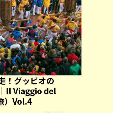
走！グッビオの
Viaggio del
旅）Vol.4