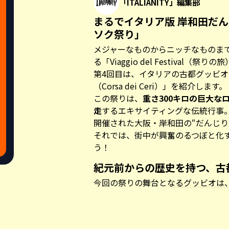
「ITALIANITY」編集部
まるでイタリア版 岸和田だ
ソク祭り」
メジャーなものからニッチなものま
る「
Viaggio del Festival（祭りの旅
第4回目は、イタリアの古都グッビ
（Corsa dei Ceri）」を紹介します。
この祭りは、
重さ300キロの巨大な
走
するエキサイティングな伝統行事。
開催された大阪・岸和田の“だんじり
それでは、街中が興奮のるつぼと化
う！
紀元前からの歴史を持つ、古
今回の祭りの舞台となるグッビオは
し、中世の城塞都市としての面影を
その歴史は非常に古く、イタリア最
Share this a
によって、紀元前3世紀から2世紀頃