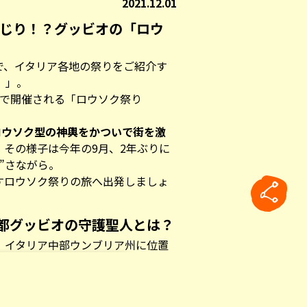
2021.12.01
んじり！？グッビオの「ロウ
で、イタリア各地の祭りをご紹介す
）
」。
オで開催される「ロウソク祭り
ロウソク型の神輿をかついで街を激
その様子は今年の9月、2年ぶりに
”さながら。
すロウソク祭りの旅へ出発しましょ
都グッビオの守護聖人とは？
、イタリア中部ウンブリア州に位置
色濃く残す街。
古の民族とされる古代ウンブリア人
rticle
に書かれたといわれる「イグウィウ