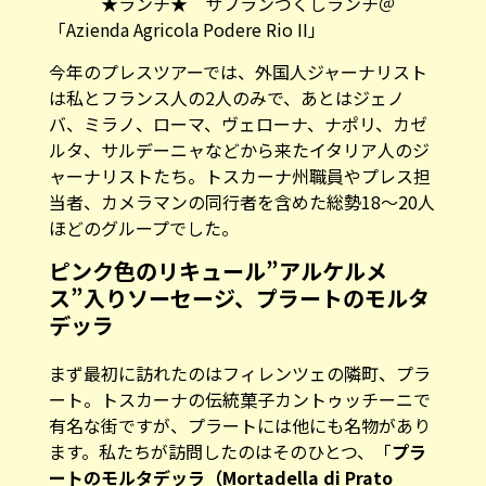
★ランチ★ サフランづくしランチ＠
「Azienda Agricola Podere Rio II」
今年のプレスツアーでは、外国人ジャーナリスト
は私とフランス人の2人のみで、あとはジェノ
バ、ミラノ、ローマ、ヴェローナ、ナポリ、カゼ
ルタ、サルデーニャなどから来たイタリア人のジ
ャーナリストたち。トスカーナ州職員やプレス担
当者、カメラマンの同行者を含めた総勢18〜20人
ほどのグループでした。
ピンク色のリキュール”アルケルメ
ス”入りソーセージ、プラートのモルタ
デッラ
まず最初に訪れたのはフィレンツェの隣町、プラ
ート。トスカーナの伝統菓子カントゥッチーニで
有名な街ですが、プラートには他にも名物があり
ます。私たちが訪問したのはそのひとつ、「
プラ
ートのモルタデッラ（Mortadella di Prato