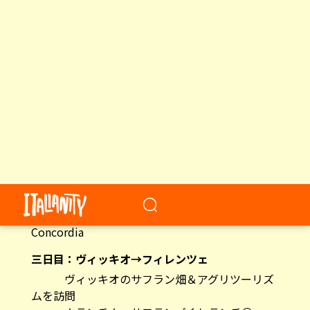
二日目：カンピ・ビゼンツィオ→フィレンツォー
ラ→モンテカレッリ→ボルゴ・サンロレンツォ、
ヴィッキオ泊
①フィレンツォーラの栗の生産者を訪問〜
フィレンツォーラ観光、栗スウィーツ
★ランチ★ トスカーナの特産品を使った
料理＠「Trattoria da Alberto」
②ボルゴ・サンロレンツォのキアニーナ牛
牧場を訪問
③ヴィッキオのペコリーノ製造所を訪問
★ディナー★ キアニーナ牛料理を使った
地元料理＠「Antica Porta di Levante」
＜ホテル＞Hotel Villa La Commenda
Concordia
三日目：ヴィッキオ→フィレンツェ
ヴィッキオのサフラン畑＆アグリツーリズ
ムを訪問