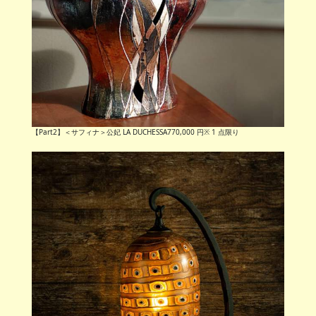
【Part2】＜サフィナ＞公妃 LA DUCHESSA770,000 円※ 1 点限り