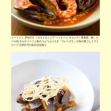
イートイン【Part1】＜ガストロノミア ヘリテージ ヨコハマ＞車海老、鯛、ム
ール貝 サルディーニャ島のつぶつぶパスタ「フレーグラ」の魚介裏ごしトマト
スープ 3,850 円※各日20点限り