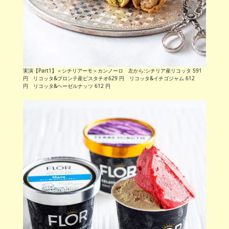
実演【Part1】＜シチリアーモ＞カンノーロ 左から:シチリア産リコッタ 591
円 リコッタ&ブロンテ産ピスタチオ629 円 リコッタ&イチゴジャム 612
円 リコッタ&ヘーゼルナッツ 612 円