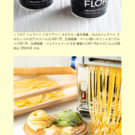
＜フロア ジェラート イタリアーノ オオサカ＞後方画像：大人のジェラート プ
ロセッコロゼ(アルコール入) 601 円、左側画像：マーレ(青いギリシャヨーグル
ト) 501 円、右側画像：ジェラートドッピオ(2 種盛り) 601 円から※こちらの商
品は【Part2】のみ