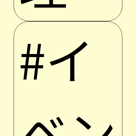
#イ
ベン