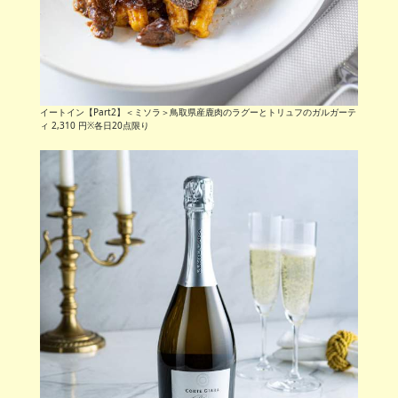
イートイン【Part2】＜ミソラ＞鳥取県産鹿肉のラグーとトリュフのガルガーテ
ィ 2,310 円※各日20点限り