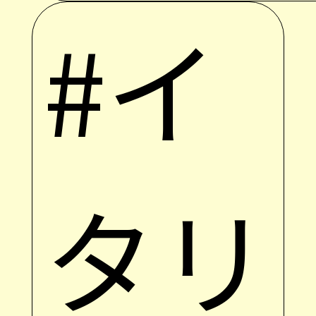
#イ
タリ