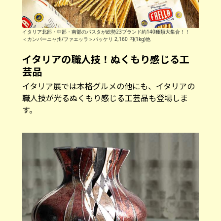
イタリア北部・中部・南部のパスタが総勢23ブランド約140種類大集合！！
＜カンパーニャ州/ファエッラ＞パッケリ 2,160 円(1kg)他
イタリアの職人技！ぬくもり感じる工
芸品
イタリア展では本格グルメの他にも、イタリアの
職人技が光るぬくもり感じる工芸品も登場しま
す。