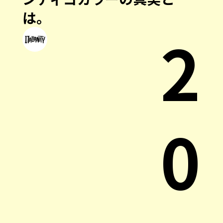
は。
2
0