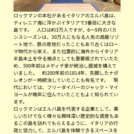
ロックマンの本社があるイタリアのエルバ島は、
ティレニア海に浮かぶイタリアで3番目に大きな
島です。 人口は約3万人ですが、6～9月のバカ
ンスシーズンは、30万人にもなる人気の高級リゾ
ート地で、鉄の産地だったこともあり古くはロー
マ時代から栄え、また位置的に海外からイタリア
半島本土を守る拠点としても重要視されていたた
め、500年前はメディチ家が統治し居城を構えて
いました。 約200年前の1814年、失脚したナポ
レオンが一時統治していたことも有名です。 現
代においては、フリーダイバーのジャック・マイ
ヨールが晩年に住んでいたこともよく知られてい
ます。
ロックマンはエルバ島を代表する企業として、美
しいだけでなく様々な興味深い歴史的な資産もあ
るこの島を訪れてもらえるように、イタリアの行
政と協力して、エルバ島を体験できるスペースを