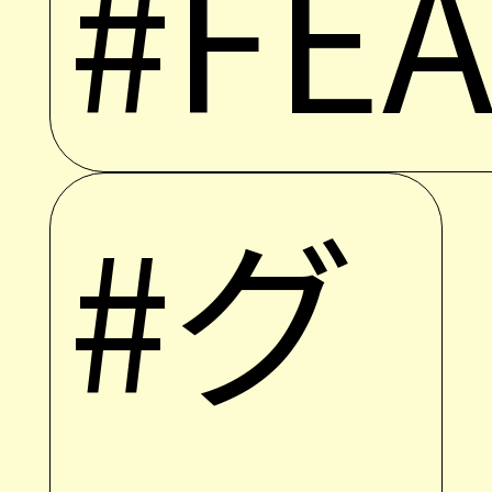
#FE
#グ