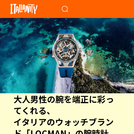
When autocomplete results a
大人男性の腕を端正に彩っ
てくれる、
イタリアのウォッチブラン
ド「LOCMAN」の腕時計