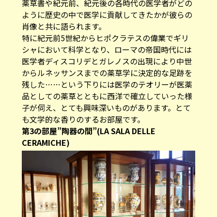
薬草書や紀元前、紀元後の各時代の医学者がどの
ように歴史の中で医学に貢献してきたかが彼らの
肖像と共に語られます。
特に紀元前5世紀からヒポクラテスの偉業でギリ
シャにおいて科学となり、ローマの帝国時代には
医学者ディスコリデとガレノスの出現により中世
からルネッサンスまでの薬草学に決定的な足跡を
残した……という下りには医学のテオリーが医薬
品としての薬草とともに西洋で確立していった様
子が伺え、とても興味深いものがあります。とて
も文学的な香りのするお部屋です。
第3の部屋”陶器の間”(LA SALA DELLE
CERAMICHE)