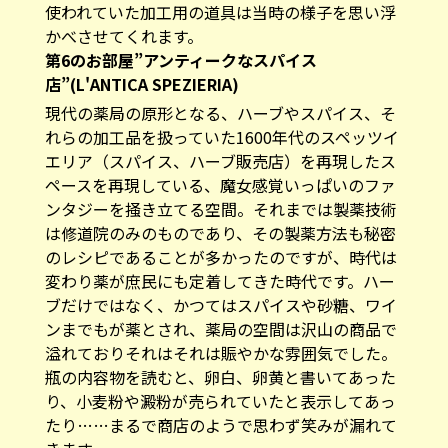
使われていた加工用の道具は当時の様子を思い浮
かべさせてくれます。
第6のお部屋”アンティークなスパイス
店”(L'ANTICA SPEZIERIA)
現代の薬局の原形となる、ハーブやスパイス、そ
れらの加工品を扱っていた1600年代のスペッツイ
エリア（スパイス、ハーブ販売店）を再現したス
ペースを再現している、魔女感覚いっぱいのファ
ンタジーを掻き立てる空間。それまでは製薬技術
は修道院のみのものであり、その製薬方法も秘密
のレシピであることが多かったのですが、時代は
変わり薬が庶民にも定着してきた時代です。ハー
ブだけではなく、かつてはスパイスや砂糖、ワイ
ンまでもが薬とされ、薬局の空間は沢山の商品で
溢れておりそれはそれは賑やかな雰囲気でした。
瓶の内容物を読むと、卵白、卵黄と書いてあった
り、小麦粉や澱粉が売られていたと表示してあっ
たり……まるで商店のようで思わず笑みが漏れて