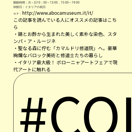
開館時間：月～日10：00～13:00，15:00～19:00
休館日：イタリアの祝日
http://www.abocamuseum.it/it/
ＨＰ：
この記事を読んでいる人にオススメの記事はこち
ら
・
錆とお酢から生まれた美しく素朴な染色、スタ
ンパ・ア・ルージネ
・
聖なる森に佇む「カマルドリ修道院」へ。豪華
絢爛なバロック美術と修道士たちの暮らし
・
イタリア最大級！ ボローニャアートフェアで現
代アートに触れる
#CO