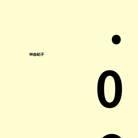
.
0
林由紀子