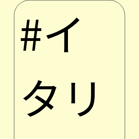
#イ
タリ