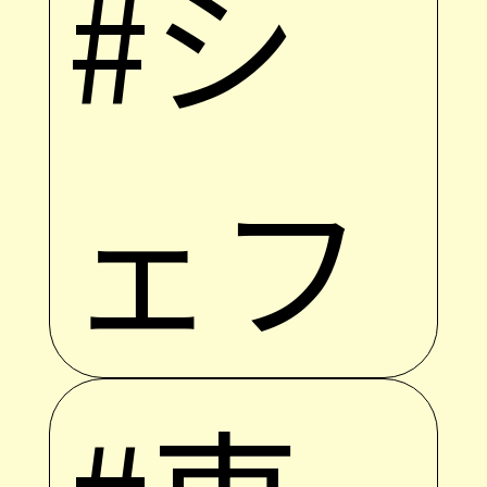
#シ
ェフ