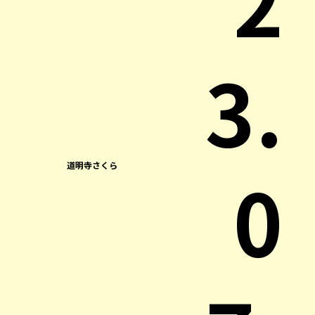
2
3.
0
道明寺さくら