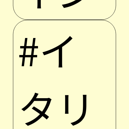
#イ
タリ