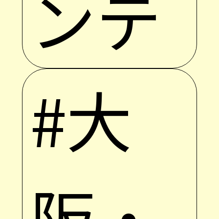
ンテ
#大
阪・