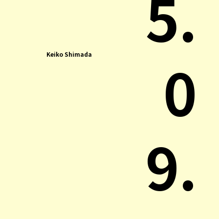
5.
0
Keiko Shimada
9.