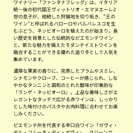
ワイナリー「ファンタナフレッグ」は、イタリア
統一後の初代国王ヴィットリオ・エマヌエーレ2
世の息子が、相続した狩猟地を切り拓き、“王の
ワイン”と呼ばれるバローロやバルバレスコを生
むぶどう、ネッビオーロを植えたのが始まり。長
い歴史を背景とした伝統的なピエモンテワイン
と、新たな魅力を備えたモダンテイストワインを
融合することができる優れた造り手として人気を
集めています。
濃厚な果実の香りに、完熟したプラムやスミレ、
シナモンやクローブ、コーヒーが感じられ、しな
やかなタンニンと調和のとれた酸味が印象的な
「ランゲ・ネッビオーロ」。上品な美味しさがエ
レガントなタッチで広がる赤ワインは、しっかり
とした味付けのパスタやお肉料理に合わせてお楽
しみください。
ピエモンテ州を代表する辛口白ワイン「ガヴィ・
デル・コムーネ・ディ・ガヴィ」。クリーンで