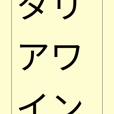
タリ
アワ
イン