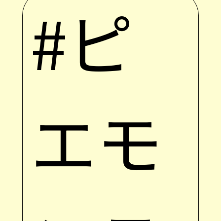
#ピ
エモ