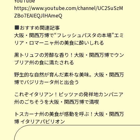
YouTube
https://www.youtube.com/channel/UC2SuSzM
ZBo7EAIEQJlHAmeQ
おすすめ関連記事
大阪・関西万博で“フレッシュパスタの本場”エミ
リア・ロマーニャ州の美食に酔いしれる
黒トリュフの芳醇な香り！大阪・関西万博でウン
ブリア州の食に満たされる
野生的な自然が育んだ素朴な美味。大阪・関西万
博でバジリカータ州と出会う
これぞイタリアン！ピッツァの発祥地カンパニア
州のごちそうを大阪・関西万博で満喫
トスカーナ州の美食が感動を呼ぶ！大阪・関西万
博 イタリアパビリオン