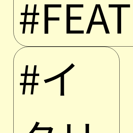
#FEA
#イ