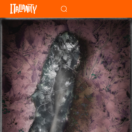
When autocomplete results a