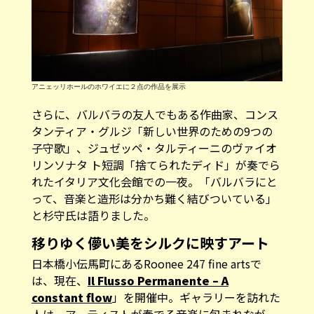
アニェッリホールのホワイエに２点の作品を展示
さらに、バルバラの友人でもある作曲家、コンス
タンティア・グルジ「新しい世界のための9つの
子守歌」、ジュゼッペ・タルティーニのヴァイオ
リンソナタ ト短調「捨てられたディド」が奏でら
れたイタリア文化会館での一夜。「バルバラにと
って、音楽と造形は分かち難く結びついている」
と杉守氏は語りました。
移りゆく儚い美をシルクに映すアート
日本橋小伝馬町にあるRoonee 247 fine artsで
は、現在、
Il Flusso Permanente – A
constant flow
」を開催中。ギャラリーを訪れた
人は、アーティストが奏でる音楽に包まれなが