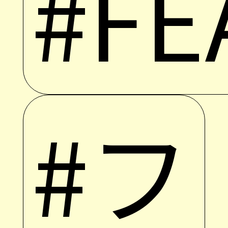
#FE
#フ