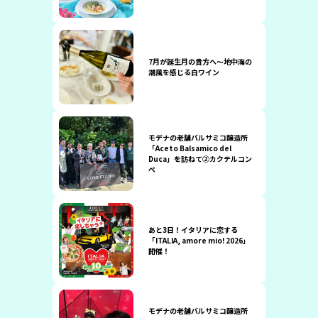
7月が誕生月の貴方へ〜地中海の
潮風を感じる白ワイン
モデナの老舗バルサミコ醸造所
「Aceto Balsamico del
Duca」を訪ねて②カクテルコン
ペ
あと3日！イタリアに恋する
「ITALIA, amore mio! 2026」
開催！
モデナの老舗バルサミコ醸造所