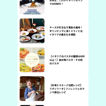
世界よ、これがイタリアのマン
マのDNAだ！
チーズが引き出す黄金の美味！
オリンピックに沸くミラノと北
イタリアの食文化を堪能
【イタリアのパスタの種類は600
以上！】詰め物パスタ・その他
のパスタ
【本場トスカーナ伝統レシピ】
リボッリータ | フィレンツェのマ
ンマ直伝レシピ