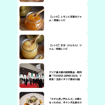
【レシピ】レモンと甘夏のジャ
ム｜柑橘レシピ
【レシピ】文旦（ぶんたん）ジ
ャム｜柑橘レシピ
アジア最大級の国際食品・飲料
展「FOODEX JAPAN 2024」で
発見！注目イタリア食材10選
『ホテル虎ノ門ヒルズ』の顔と
なったのは、オランダ出身のス