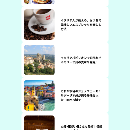
イタリア人が教える、おうちで
美味しいエスプレッソを楽しむ
方法
イタリアパビリオンで知られざ
るモリーゼ州の美味を発見！
これが本場のジェノヴェーゼ！
リグーリア州が誇る美味を大
阪・関西万博で
女優MEGUMIさんも登壇！伝統