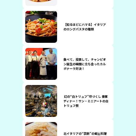
【知るほどにハマる】イタリア
のロングパスタの種類
食べて、投票して、チャンピオ
ン誕生の瞬間に立ち会ったカル
ボナーラ対決！
幻の“白トリュフ”尽づくし 豪華
ディナー！サン・ミニアートの白
トリュフ祭
北イタリアの“禁断”の郷土料理