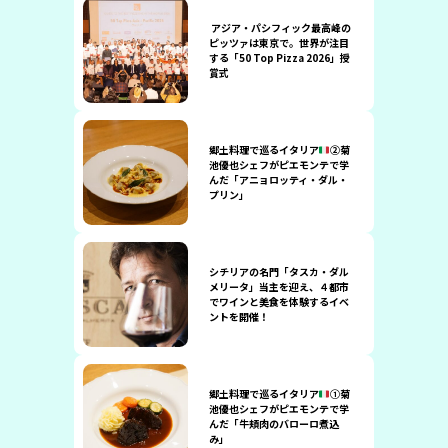
アジア・パシフィック最高峰の
ピッツァは東京で。世界が注目
する「50 Top Pizza 2026」授
賞式
郷土料理で巡るイタリア
②菊
池優也シェフがピエモンテで学
んだ「アニョロッティ・ダル・
プリン」
シチリアの名門「タスカ・ダル
メリータ」当主を迎え、４都市
でワインと美食を体験するイベ
ントを開催！
郷土料理で巡るイタリア
①菊
池優也シェフがピエモンテで学
んだ「牛頬肉のバローロ煮込
み」