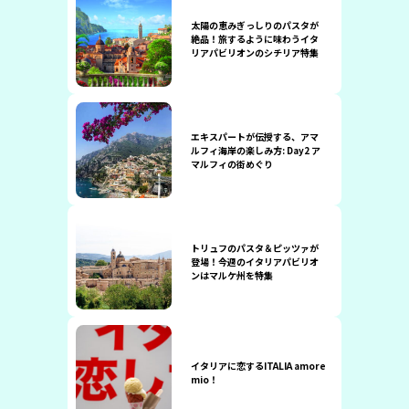
太陽の恵みぎっしりのパスタが
絶品！旅するように味わうイタ
リアパビリオンのシチリア特集
エキスパートが伝授する、アマ
ルフィ海岸の楽しみ方: Day2 ア
マルフィの街めぐり
トリュフのパスタ＆ピッツァが
登場！今週のイタリアパビリオ
ンはマルケ州を特集
イタリアに恋するITALIA amore
mio！