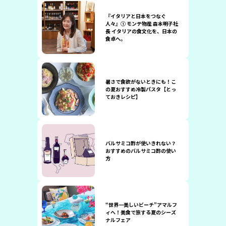
『イタリアと日本をつなぐ
人々』① モンテ物産 森本明子社
長 イタリアの食文化を、日本の
食卓へ。
暑さで食欲がないときにも！こ
の夏おすすめ冷製パスタ【とっ
ておきレシピ】
バルサミコ酢が使いきれない？
おすすめのバルサミコ酢の使い
方
“世界一美しいビーチ”アマルフ
ィへ！美食で旅する夏のシーズ
ナルフェア