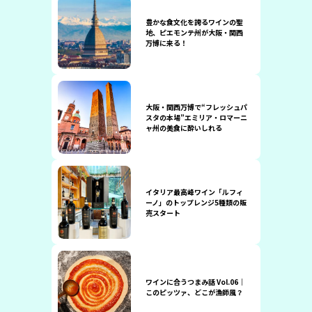
豊かな食文化を誇るワインの聖
地、ピエモンテ州が大阪・関西
万博に来る！
大阪・関西万博で“フレッシュパ
スタの本場”エミリア・ロマーニ
ャ州の美食に酔いしれる
イタリア最高峰ワイン「ルフィ
ーノ」のトップレンジ5種類の販
売スタート
ワインに合うつまみ話 Vol.06｜
このピッツァ、どこが漁師風？