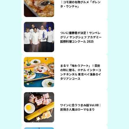
｜コモ湖の名物グルメ「ポレン
タ・ウンチャ」
ついに優勝者が決定！サンペレ
グリノ ヤングシェフ アカデミー
国際料理コンクール 2025
まるで「味わうアート」！芸術
の秋に贈る、ホテル インターコ
ンチネンタル 東京ベイ渾身のイ
タリアンコース
ワインに合うつまみ話 Vol.08｜
炭焼き人風はローマなまり