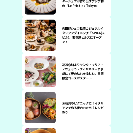
ターシェフが作り出すアジア初
の『Le Pristine Tokyo』
吉田能シェフ監修カジュアルイ
タリアンダイニング「SPICA(ス
ピカ)」表参道ヒルズにオープ
ン！
3/20(水)よりサンタ・マリア・
ノヴェッラ・ティサネリーア京
都にて春の訪れを愉しむ、季節
限定コースがスタート
お花見やピクニックに！イタリ
アンで作る春のお弁当｜レシピ
あり