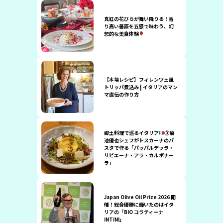
真紅の花びらが舞い降りる！香
り高い薔薇を五感で味わう、幻
想的な美食体験
【本場レシピ】フィレンツェ風
トリッパ煮込み | イタリアのマン
マ直伝の作り方
郷土料理で巡るイタリア
③菊
池優也シェフがトスカーナのパ
スタで作る「パッパルデッラ・
リピエーナ・アラ・カルボナー
ラ」
Japan Olive Oil Prize 2026 開
催！総合優勝に輝いたのはイタ
リアの「BIO コラティーナ
INTINI」