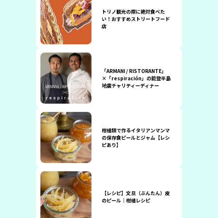
トリノ観光の際に絶対食べた
い！おすすめストリートフード
店
「ARMANI / RISTORANTE」
×「respiración」の能登半島
地震チャリティーディナー
柑橘類で作るイタリアンマンマ
の保存食ピールとジャム【レシ
ピあり】
【レシピ】文旦（ぶんたん）皮
のピール｜柑橘レシピ