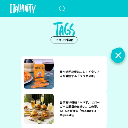
When autocomplete results a
イタリア料理
食べ過ぎた夜はコレ！イタリア
人が愛飲する「ブリオスキ」
香り高い柑橘「へべす」とバー
ガーの至福の出会い。この夏、
EATALYが贈る「Vacanze a
Miyazaki」