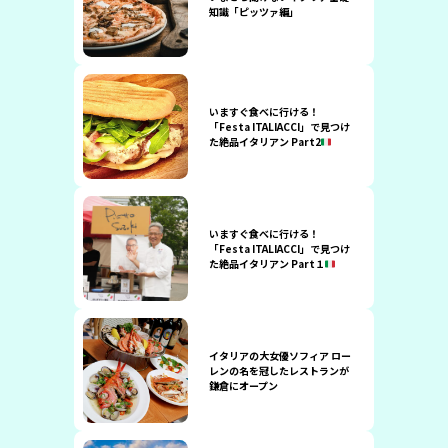
知識「ピッツァ編」
いますぐ食べに行ける！
「Festa ITALIACCI」で見つけ
た絶品イタリアン Part2
いますぐ食べに行ける！
「Festa ITALIACCI」で見つけ
た絶品イタリアン Part１
イタリアの大女優ソフィア ロー
レンの名を冠したレストランが
鎌倉にオープン