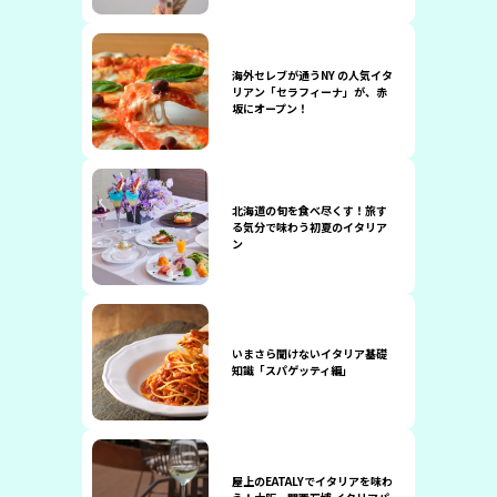
海外セレブが通うNY の人気イタ
リアン「セラフィーナ」が、赤
坂にオープン！
北海道の旬を食べ尽くす！旅す
る気分で味わう初夏のイタリア
ン
いまさら聞けないイタリア基礎
知識「スパゲッティ編」
屋上のEATALYでイタリアを味わ