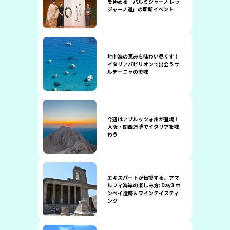
を極める「パルミジャーノ レッ
ジャーノ道」の斬新イベント
地中海の恵みを味わい尽くす！
イタリアパビリオンで出会うサ
ルデーニャの美味
今週はアブルッツォ州が登場！
大阪・関西万博でイタリアを味
わう
エキスパートが伝授する、アマ
ルフィ海岸の楽しみ方: Day3 ポ
ンペイ遺跡＆ワインテイスティ
ング