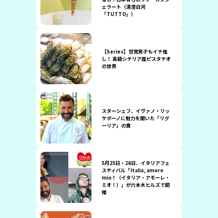
ェラート（清澄白河
「TUTTO」）
【Series】甘党男子もイチ推
し！ 高級シチリア産ピスタチオ
の世界
スターシェフ、イヴァノ・リッ
ケボーノに魅力を聞いた「リグ
ーリア」の食
5月25日・26日、イタリアフェ
スティバル「Italia, amore
mio！（イタリア・アモーレ・
ミオ！）」が六本木ヒルズで開
催