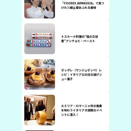
「FOODEX JAPAN2026」で見つ
けた①郷土愛あふれる美味
トスカーナ料理の“陰の立役
者”アンチョビ・ペースト
ゼッポレ（サンジュゼッペ）レ
シピ｜イタリア父の日の揚げシ
ュー菓子
エミリア・ロマーニャ州の美食
を味わうイタリア大使館のイベ
ントに潜入！