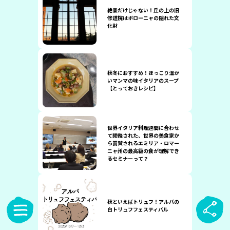
絶景だけじゃない！丘の上の旧
修道院はボローニャの隠れた文
化財
秋冬におすすめ！ほっこり温か
いマンマの味イタリアのスープ
【とっておきレシピ】
世界イタリア料理週間に合わせ
て開催された、世界の美食家か
ら賞賛されるエミリア・ロマー
ニャ州の最高級の食が理解でき
るセミナーって？
秋といえばトリュフ！アルバの
白トリュフフェスティバル