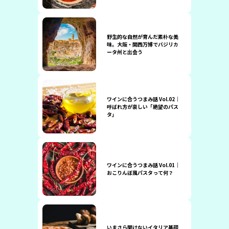
野生的な自然が育んだ素朴な美
味。大阪・関西万博でバジリカ
ータ州と出会う
ワインに合うつまみ話 Vol.02｜
呼ばれ方が哀しい「絶望のパス
タ」
ワインに合うつまみ話 Vol.01｜
おこりんぼ風パスタって何？
いまさら聞けないイタリア基礎