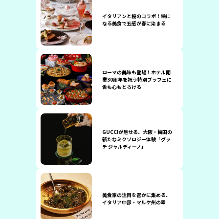
イタリアンと桜のコラボ！絵に
なる美食で五感が春に染まる
ローマの美味も登場！ホテル開
業30周年を祝う特別ブッフェに
舌も心もとろける
GUCCIが魅せる、大阪・梅田の
新たなミクソロジー体験「グッ
チ ジャルディーノ」
美食家の注目を密かに集める、
イタリア中部・マルケ州の幸