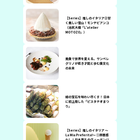
【Series】推しのイタリア②甘
く美しい雪山！モンテビアンコ
（池尻大橋「L’atelier
MOTOZO」）
美食で世界を変える。サンペレ
グリノが若き才能と歩む食文化
の未来
緑の宝石を味わい尽くす！ 日本
に初上陸した「ピスタチオまつ
り」
【Series】推しのイタリア 〜
La Mia Preferita!〜 ①罪悪感
なし！日本育ちのヴィーガンジ