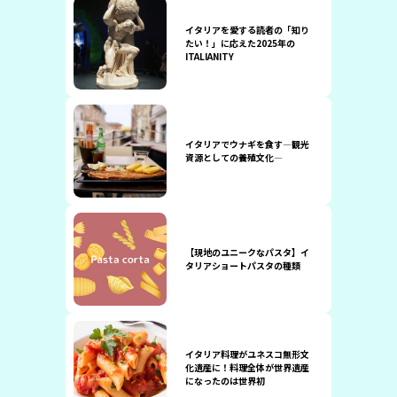
イタリアを愛する読者の「知り
たい！」に応えた2025年の
ITALIANITY
イタリアでウナギを食す―観光
資源としての養殖文化―
【現地のユニークなパスタ】イ
タリアショートパスタの種類
イタリア料理がユネスコ無形文
化遺産に！料理全体が世界遺産
になったのは世界初