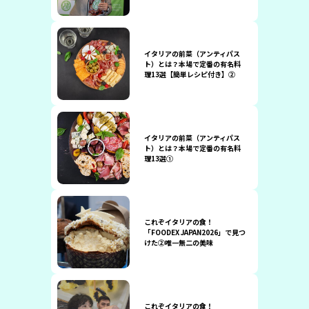
イタリアの前菜（アンティパス
ト）とは？本場で定番の有名料
理13選【簡単レシピ付き】②
イタリアの前菜（アンティパス
ト）とは？本場で定番の有名料
理13選①
これぞイタリアの食！
「FOODEX JAPAN2026」で見つ
けた②唯一無二の美味
これぞイタリアの食！