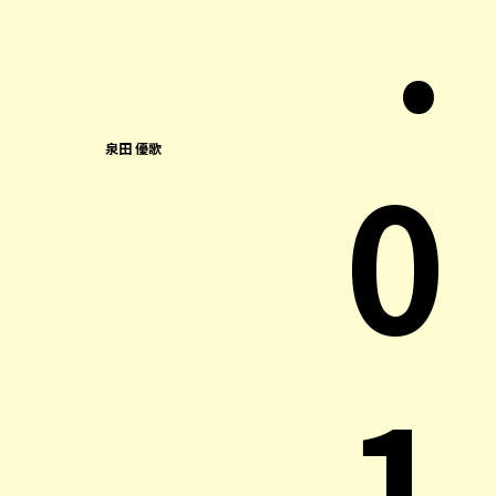
.
0
泉田 優歌
1