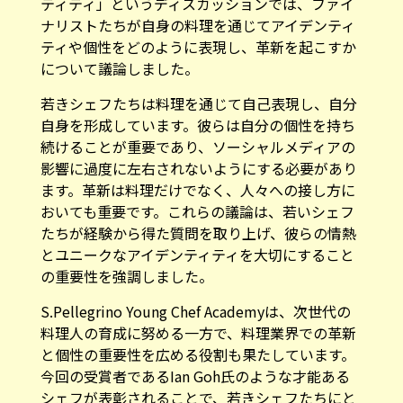
ティティ」というディスカッションでは、ファイ
ナリストたちが自身の料理を通じてアイデンティ
ティや個性をどのように表現し、革新を起こすか
について議論しました。
若きシェフたちは料理を通じて自己表現し、自分
自身を形成しています。彼らは自分の個性を持ち
続けることが重要であり、ソーシャルメディアの
影響に過度に左右されないようにする必要があり
ます。革新は料理だけでなく、人々への接し方に
おいても重要です。これらの議論は、若いシェフ
たちが経験から得た質問を取り上げ、彼らの情熱
とユニークなアイデンティティを大切にすること
の重要性を強調しました。
S.Pellegrino Young Chef Academyは、次世代の
料理人の育成に努める一方で、料理業界での革新
と個性の重要性を広める役割も果たしています。
今回の受賞者であるIan Goh氏のような才能ある
シェフが表彰されることで、若きシェフたちにと