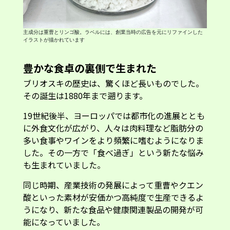
主成分は重曹とリンゴ酸。ラベルには、創業当時の広告を元にリファインした
イラストが描かれています
豊かな食卓の裏側で生まれた
ブリオスキの歴史は、驚くほど長いものでした。
その誕生は1880年まで遡ります。
19世紀後半、ヨーロッパでは都市化の進展ととも
に外食文化が広がり、人々は肉料理など脂肪分の
多い食事やワインをより頻繁に嗜むようになりま
した。その一方で「食べ過ぎ」という新たな悩み
も生まれていました。
同じ時期、産業技術の発展によって重曹やクエン
酸といった素材が安価かつ高純度で生産できるよ
うになり、新たな食品や健康関連製品の開発が可
能になっていました。