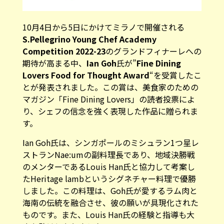
10月4日から5日にかけてミラノで開催される
S.Pellegrino Young Chef Academy
Competition 2022-23
のグランドフィナーレへの
期待が高まる中、
Ian Goh
氏が”
Fine Dining
Lovers Food for Thought Award
“を受賞したこ
とが発表されました。この賞は、美食家のための
マガジン「Fine Dining Lovers」の読者投票によ
り、シェフの信念を強く表現した作品に贈られま
す。
Ian Goh氏は、シンガポールのミシュラン1つ星レ
ストランNae:umの副料理長であり、地域決勝戦
のメンターであるLouis Han氏と協力して考案し
たHeritage lambというシグネチャー料理で優勝
しました。この料理は、Goh氏が愛するラム肉と
海南の伝統を融合させ、彼の願いが具現化された
ものです。また、Louis Han氏の経験と指導も大