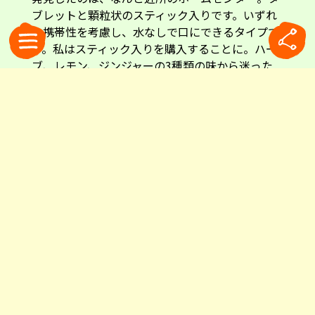
ブレットと顆粒状のスティック入りです。いずれ
も携帯性を考慮し、水なしで口にできるタイプで
す。私はスティック入りを購入することに。ハー
ブ、レモン、ジンジャーの3種類の味から迷った
末、ジンジャーを選びました。
左は、伝統的な処方をベースにしたレモン風味のタブレット。右の3箱は、フレ
ーバー展開を加えたスティック入りの顆粒