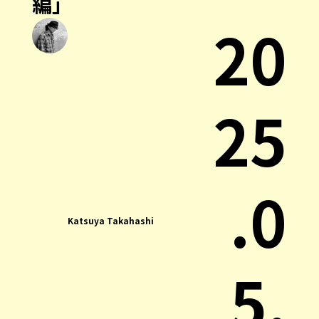
編」
20
25
.0
Katsuya Takahashi
5.