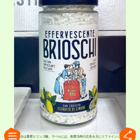
主成分は重曹とリンゴ酸。ラベルには、創業当時の広告を元にリファインした