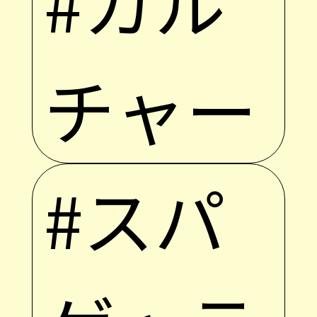
#カル
チャー
#スパ