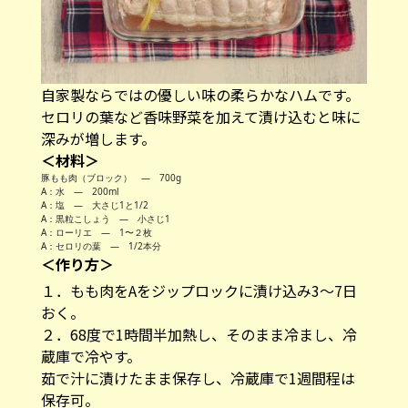
自家製ならではの優しい味の柔らかなハムです。
セロリの葉など香味野菜を加えて漬け込むと味に
深みが増します。
＜材料＞
豚もも肉（ブロック） — 700g
A：水 — 200ml
A：塩 — 大さじ1と1/2
A：黒粒こしょう — 小さじ1
A：ローリエ — 1〜２枚
A：セロリの葉 — 1/2本分
＜作り方＞
１．もも肉をAをジップロックに漬け込み3〜7日
おく。
２．68度で1時間半加熱し、そのまま冷まし、冷
蔵庫で冷やす。
茹で汁に漬けたまま保存し、冷蔵庫で1週間程は
保存可。