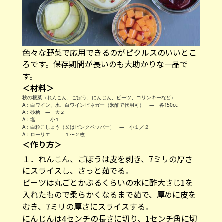
色々な野菜で応用できるのがピクルスのいいとこ
ろです。保存期間が長いのも大助かりな一品で
す。
＜材料＞
秋の根菜（れんこん、ごぼう、にんじん、ビーツ、コリンキーなど）
A：白ワイン、水、白ワインビネガー（米酢で代用可） — 各150cc
A：砂糖 — 大２
A：塩 — 小１
A：白粒こしょう（又はピンクペッパー） — 小１／２
A：ローリエ — １〜２枚
＜作り方＞
１．れんこん、ごぼうは皮を剥き、7ミリの厚さ
にスライスし、さっと茹でる。
ビーツは丸ごとかぶるくらいの水に酢大さじ1を
入れたもので柔らかくなるまで茹で、厚めに皮を
むき、7ミリの厚さにスライスする。
にんじんは4センチの長さに切り、1センチ角に切