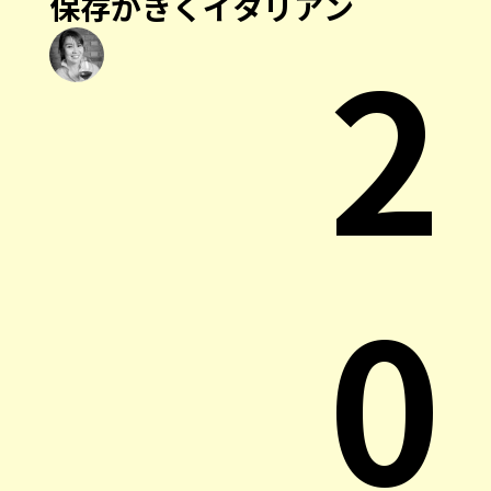
保存がきくイタリアン
2
0