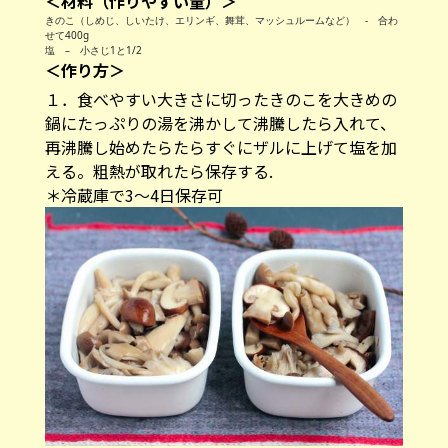
＜材料（作りやすい量）＞
きのこ（しめじ、しいたけ、エリンギ、舞茸、マッシュルームなど） - 合わ
せて400g
塩 – 小さじ1と1/2
＜作り方＞
１．食べやすい大きさに切ったきのこを大きめの
鍋にたっぷりの湯を沸かして沸騰したら入れて、
再沸騰し始めたらたらすぐにザルに上げて塩を加
える。粗熱が取れたら保存する.
＊冷蔵庫で3～4日保存可