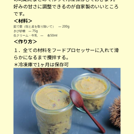
好みの甘さに調整できるのが自家製のいいところ
です。
＜材料＞
茹で栗（殻と皮を取り除いて） ― 200g
きび砂糖 ― 75g
生クリーム・牛乳 ― 各50ml
＜作り方＞
１．全ての材料をフードプロセッサーに入れて滑
らかになるまで攪拌する。
＊冷凍庫で1ヶ月は保存可