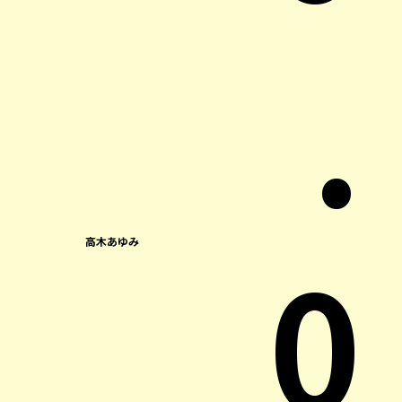
.
0
高木あゆみ