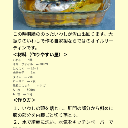
この時期脂ののったいわしが沢山出回ります。大
振りのいわしで作る自家製ならではのオイルサー
ディンです。
＜材料（作りやすい量）＞
いわし ― 4尾
オリーブオイル ― 300ml
にんにく ― 2かけ
赤唐辛子 ― 1本
タイム ― 2本
ローリエ ― 2枚
黒粒こしょう ― 小さじ1
A：水 ― 500ml
A：塩 ― 50g
＜作り方＞
１．いわしの頭を落とし、肛門の部分から斜めに
腹の部分を内臓ごと切り落とす。
２．水で綺麗に洗い、水気をキッチンペーパーで