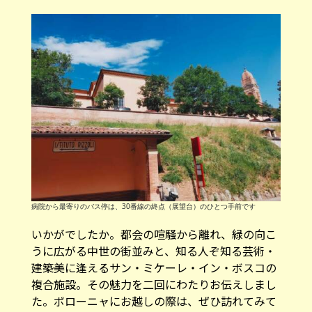
病院から最寄りのバス停は、30番線の終点（展望台）のひとつ手前です
いかがでしたか。都会の喧騒から離れ、緑の向こ
うに広がる中世の街並みと、知る人ぞ知る芸術・
建築美に逢えるサン・ミケーレ・イン・ボスコの
複合施設。その魅力を二回にわたりお伝えしまし
た。ボローニャにお越しの際は、ぜひ訪れてみて
くださいね！
アクセス情報
Complesso di San Michele in Bosco
住所：Via Giulio Cesare Pupilli, 1, 40136
Bologna BO