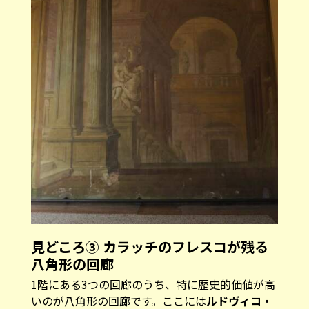
見どころ③ カラッチのフレスコが残る
八角形の回廊
1階にある3つの回廊のうち、特に歴史的価値が高
いのが八角形の回廊です。ここには
ルドヴィコ・
カラッチ（ Ludovico Carracci）
が地元ボローニ
ャの画家たちと共作した17世紀初め（1603-
1604）のフレスコが現存します。