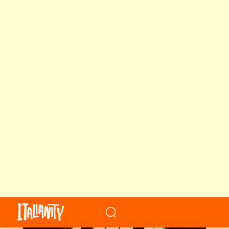
病院2階の廊下には修道院の名残を感じる壁画が
ここから先を行く前に、左手にある大きなアーチ
形の窓に注目！窓の向こうにボローニャの街がよ
く見えますが、立ち位置を調整すると、まるで設
計時に計算しつくされたかのように、アジネッリ
の塔が窓のど真ん中に収まります。