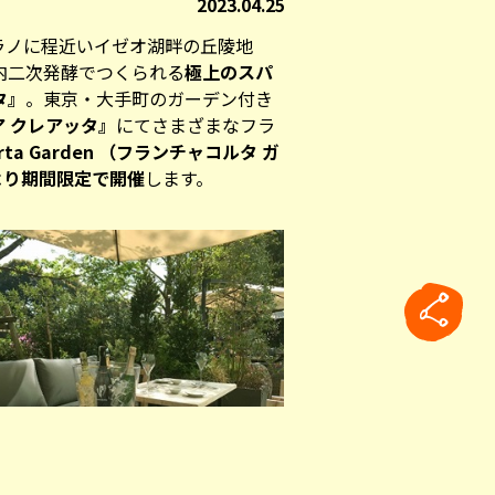
2023.04.25
ラノに程近いイゼオ湖畔の丘陵地
内二次発酵でつくられる
極上のスパ
タ』
。東京・大手町のガーデン付き
 クレアッタ』
にてさまざまなフラ
corta Garden （フランチャコルタ ガ
）より期間限定で開催
します。
rticle