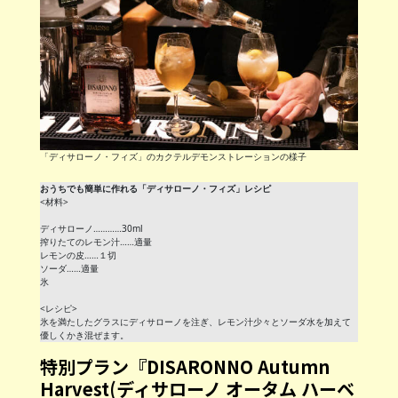
「ディサローノ・フィズ」のカクテルデモンストレーションの様子
おうちでも簡単に作れる「ディサローノ・フィズ」レシピ
<材料>
ディサローノ…………30ml
搾りたてのレモン汁……適量
レモンの皮……１切
ソーダ……適量
氷
<レシピ>
氷を満たしたグラスにディサローノを注ぎ、レモン汁少々とソーダ水を加えて
優しくかき混ぜます。
特別プラン『DISARONNO Autumn
Harvest(ディサローノ オータム ハーベ