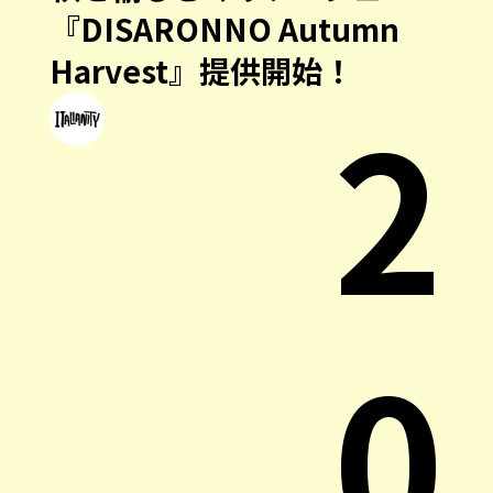
『DISARONNO Autumn
Harvest』提供開始！
2
0