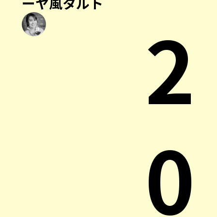
ーヤ風タルト
2
0