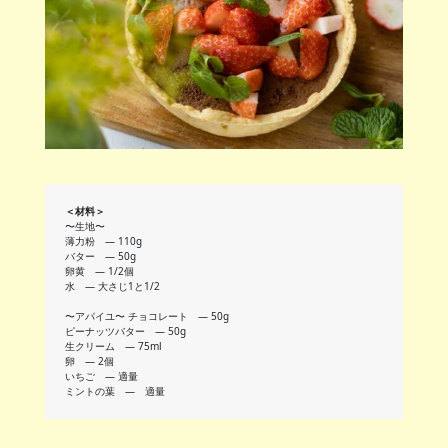
＜材料＞
〜生地〜
薄力粉 ― 110g
バター ― 50g
卵黄 ― 1/2個
水 ― 大さじ1と1/2
〜アパイユ〜 チョコレート ― 50g
ピーナッツバター ― 50g
生クリーム ― 75ml
卵 ― 2個
いちご ― 適量
ミントの葉 — 適量