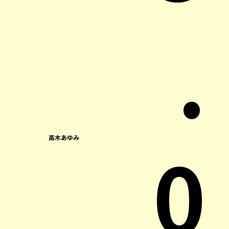
.
0
高木あゆみ