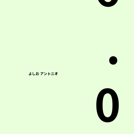
.
0
よしお アントニオ