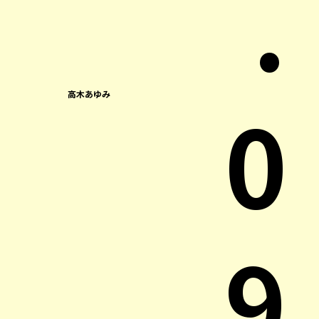
.
0
高木あゆみ
9