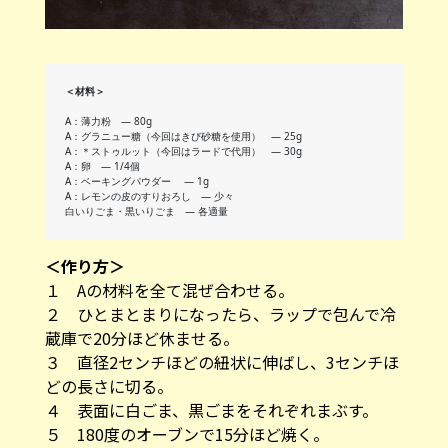
＜材料＞
A：薄力粉 ― 80g
A：グラニュー糖（今回はきび砂糖を使用） ― 25g
A：＊ストゥルット（今回はラードで代用） ― 30g
A：卵 ― 1/4個
A：ベーキングパウダー ― 1g
A：レモンの皮のすりおろし ― 少々
白いりごま・黒いりごま ― 各適量
＜作り方＞
１ Aの材料を全て混ぜ合わせる。
２ ひとまとまりになったら、ラップで包んで冷
蔵庫で20分ほど休ませる。
３ 直径2センチほどの紐状に伸ばし、3センチほ
どの長さに切る。
４ 表面に白ごま、黒ごまをそれぞれまぶす。
５ 180度のオーブンで15分ほど焼く。