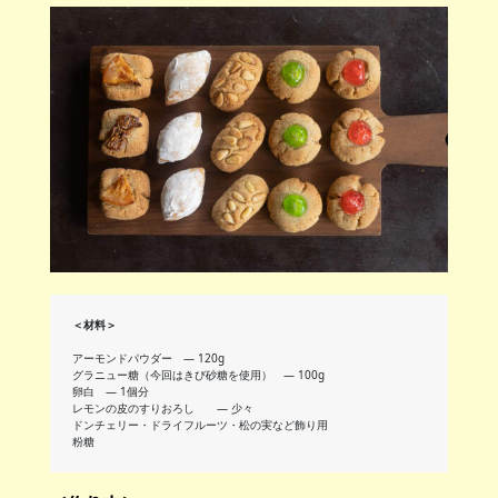
＜材料＞
アーモンドパウダー ― 120g
グラニュー糖（今回はきび砂糖を使用） ― 100g
卵白 ― 1個分
レモンの皮のすりおろし ― 少々
ドンチェリー・ドライフルーツ・松の実など飾り用
粉糖