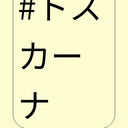
#トス
カー
ナ