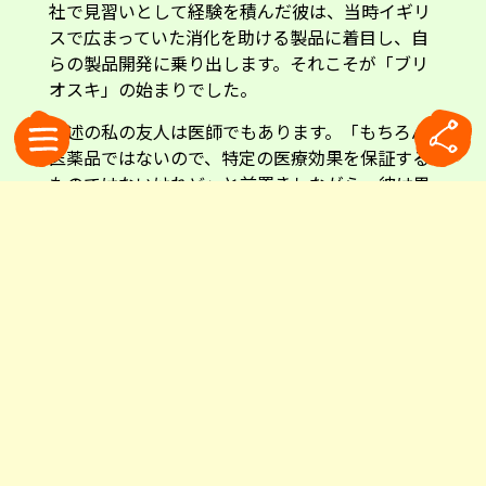
社で見習いとして経験を積んだ彼は、当時イギリ
スで広まっていた消化を助ける製品に着目し、自
らの製品開発に乗り出します。それこそが「ブリ
オスキ」の始まりでした。
前述の私の友人は医師でもあります。「もちろん
医薬品ではないので、特定の医療効果を保証する
ものではないけれど」と前置きしながら、彼は思
い出を話してくれました。
「ブリオスキは薬局で買うものではなく、近所の
商店で気軽に買えるものだった。だから、どこの
家にも一瓶はキッチンに置いてあったんだ。私が
子どもだった1950年代は、今みたいに炭酸飲料が
普及していなかった。だから、消化促進以外に
も、レモン味の爽やかな飲み物として楽しんでい
たものだったんだよ」