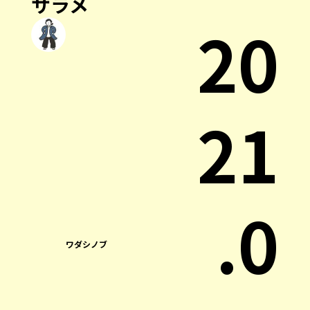
サラメ
20
21
.0
ワダシノブ