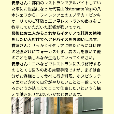
安彦さん
：都内のレストランでアルバイトしてい
た際にお世話になった代官山Ristorante Yagiの八
木シェフから、フィレンツェのエノテカ・ピンキ
オーリでのご経験と三ツ星レストランの良さをご
教示していただいた影響が強いですね。
―――最後にお二人からこれからイタリアで料理の勉強
をしたい人むけてへアドバイスをお願いします。
貫洞さん
：せっかくイタリアに来たからには料理
の勉強だけにフォーカスせず、肩の力を抜いて他
のことも楽しみなが生活していってください。
安彦さん
：コネなどでレストランに入り修行する
のもとても強みのある常套手段ですが、まずは自
分がお客様として食べに行き料理、ホスピタリテ
ィ面など含めて自分がやりたいことと一致してい
るかどうか踏まえてここで仕事したいという心構
えで働き出せればいいかなと思います。