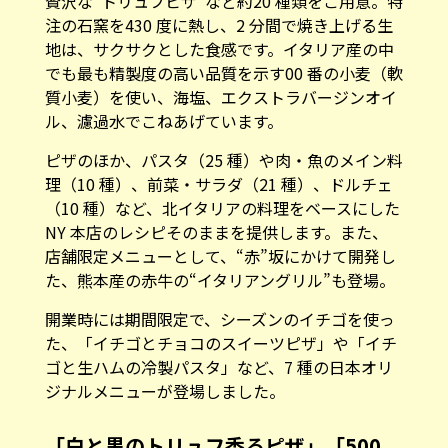
贅沢な“トリュフピザ”など約20 種類をご用意。特
注の石窯を430 度に熱し、2 分間で焼き上げる生
地は、サクサクとした食感です。イタリア産の中
でも最も精製度の高い品質を示す00 番の小麦（軟
質小麦）を使い、海塩、エクストラバージンオイ
ル、濾過水でこねあげています。
ピザのほか、パスタ（25 種）や肉・魚のメイン料
理（10 種）、前菜・サラダ（21 種）、ドルチェ
（10 種）など、北イタリアの料理をベースにした
NY 本店のレシピそのままを提供します。また、
店舗限定メニューとして、“赤”坂にかけて開発し
た、熊本産の赤牛の“イタリアングリル”も登場。
開業時には期間限定で、シーズンのイチゴを使っ
た、「イチゴとチョコのスイーツピザ」や「イチ
ゴと生ハムの冷製パスタ」など、7 種の日本オリ
ジナルメニューが登場しました。
「白と黒のトリュフ香るピザ」「500