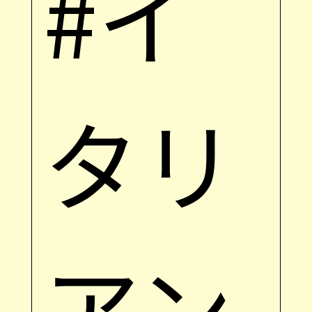
#イ
タリ
アン