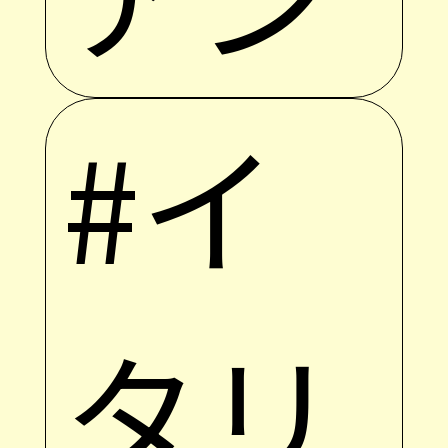
#イ
タリ