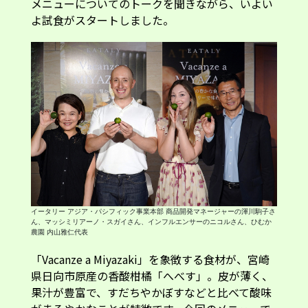
メニューについてのトークを聞きながら、いよい
よ試食がスタートしました。
イータリー アジア・パシフィック事業本部 商品開発マネージャーの渾川駒子さ
ん、マッシミリアーノ・スガイさん、インフルエンサーのニコルさん、ひむか
農園 内山雅仁代表
「Vacanze a Miyazaki」を象徴する食材が、宮崎
県日向市原産の香酸柑橘「へべす」。皮が薄く、
果汁が豊富で、すだちやかぼすなどと比べて酸味