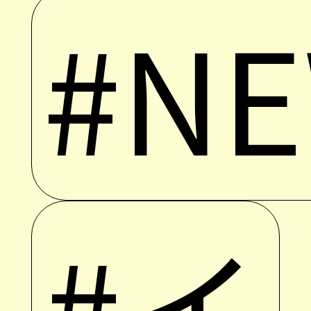
#N
#イ