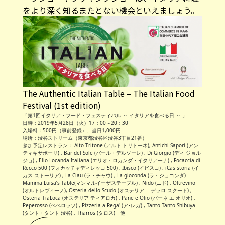
をより深く知るまたとない機会といえましょう。
The Authentic Italian Table – The Italian Food
Festival (1st edition)
「第1回イタリア・フード・フェスティバル ～ イタリアを食べる日 ～ 」
日時：2019年5月28日（火）17：00～20：30
入場料：500円（事前登録）、当日1,000円
場所：渋谷ストリーム（東京都渋谷区渋谷3丁目21番）
参加予定レストラン： Alto Tritone (アルト トリトーネ), Antichi Sapori (アン
ティキサポーリ) , Bar del Sole (バール・デルソーレ) , Di Giorgio (ディ ジョル
ジョ) , Elio Locanda Italiana (エリオ・ロカンダ・イタリアーナ) , Focaccia di
Recco 500 (フォカッチャディレッコ 500) , Ibisco (イビスコ) , iCas storia (イ
カス ストーリア) , La Ciau (ラ・チャウ) , La gioconda (ラ・ジョコンダ)
Mamma Luisa’s Table(マンマルイーザステーブル) , Nido (ニド) , Oltrevino
(オルトレヴィーノ), Osteria dello Scudo (オステリア デッロ スクード) ,
Osteria TiaLoca (オステリア ティアロカ) , Pane e Olio (パーネ エ オリオ) ,
Peperosso (ペペロッソ) , Pizzeria a Rega' (ア･レガ) , Tanto Tanto Shibuya
(タント・タント 渋谷) , Tharros (タロス) 他