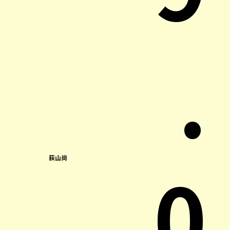
.
0
荻山尚