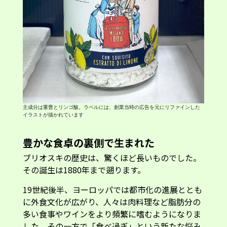
主成分は重曹とリンゴ酸。ラベルには、創業当時の広告を元にリファインした
イラストが描かれています
豊かな食卓の裏側で生まれた
ブリオスキの歴史は、驚くほど長いものでした。
その誕生は1880年まで遡ります。
19世紀後半、ヨーロッパでは都市化の進展ととも
に外食文化が広がり、人々は肉料理など脂肪分の
多い食事やワインをより頻繁に嗜むようになりま
した。その一方で「食べ過ぎ」という新たな悩み