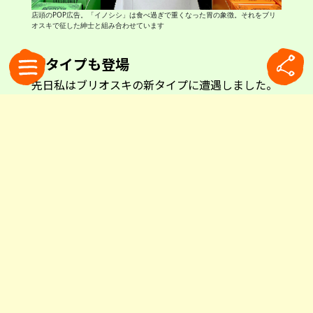
店頭のPOP広告。「イノシシ」は食べ過ぎで重くなった胃の象徴。それをブリ
オスキで征した紳士と組み合わせています
新タイプも登場
先日私はブリオスキの新タイプに遭遇しました。
発見したのは、なんと近所のホームセンター。タ
ブレットと顆粒状のスティック入りです。いずれ
も携帯性を考慮し、水なしで口にできるタイプで
す。私はスティック入りを購入することに。ハー
ブ、レモン、ジンジャーの3種類の味から迷った
末、ジンジャーを選びました。