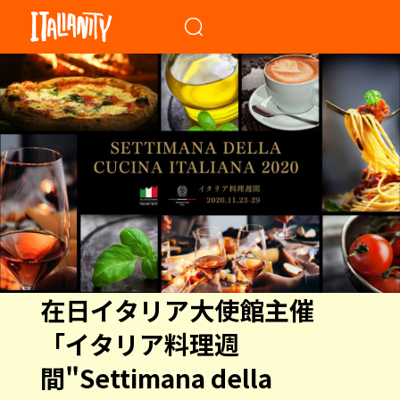
When autocomplete results a
在日イタリア大使館主催
「イタリア料理週
間"Settimana della