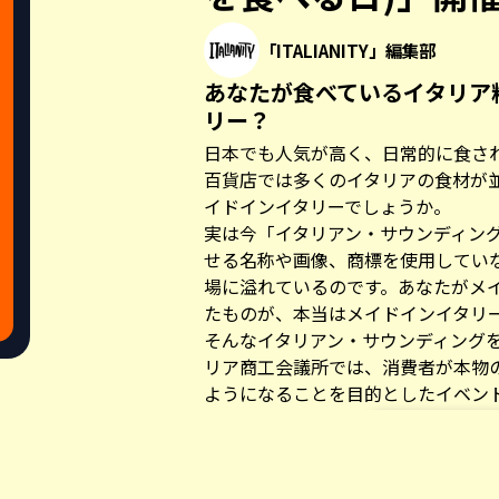
「ITALIANITY」編集部
あなたが食べているイタリア
リー？
日本でも人気が高く、日常的に食さ
百貨店では多くのイタリアの食材が
イドインイタリーでしょうか。
実は今「イタリアン・サウンディン
せる名称や画像、商標を使用してい
場に溢れているのです。あなたがメ
たものが、本当はメイドインイタリ
そんなイタリアン・サウンディング
リア商工会議所では、消費者が本物
ようになることを目的としたイベン
日本でも6月14日(日)に第3回「The Auth
食べる日)」が在日イタリア商工会
Share this a