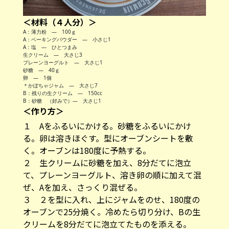
＜材料（４人分）＞
A：薄力粉 — 100ｇ
A：ベーキングパウダー — 小さじ1
A：塩 — ひとつまみ
生クリーム — 大さじ3
プレーンヨーグルト — 大さじ1
砂糖 — 40ｇ
卵 — 1個
＊かぼちゃジャム — 大さじ7
B：残りの生クリーム — 150cc
B：砂糖 （好みで）— 大さじ1
＜作り方＞
１ Aをふるいにかける。砂糖をふるいにかけ
る。卵は溶きほぐす。型にオーブンシートを敷
く。オーブンは180度に予熱する。
２ 生クリームに砂糖を加え、8分だてに泡立
て、プレーンヨーグルト、溶き卵の順に加えて混
ぜ、Aを加え、さっくり混ぜる。
３ ２を型に入れ、上にジャムをのせ、180度の
オーブンで25分焼く。冷めたら切り分け、Bの生
クリームを8分だてに泡立てたものを添える。