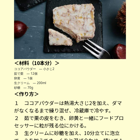
＜材料（10本分）＞
ココアパウダー ― 小さじ2
茹で栗 ― 12個
卵黄 ― 1個
生クリーム ― 200ml
砂糖 ― 70g
＜作り方＞
１ ココアパウダーは熱湯大さじ2を加え、ダマ
がなくなるまで練り混ぜ、冷蔵庫で冷やす。
２ 茹で栗の皮をむき、卵黄と一緒にフードプロ
セッサーに粒が残る位にかける。
３ 生クリームに砂糖を加え、10分立てに泡立