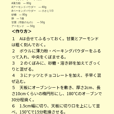
A薄力粉 ― 80g
Aアーモンドパウダー ― 40g
Aベーキングパウダー ― 小さじ1/3
砂糖 ― 80g
卵 ― 1個
甘栗（市販のもの） ― 50g
アーモンド ― 50g
＜作り方＞
１ Aは合せてふるっておく。甘栗とアーモンド
は粗く刻んでおく。
２ ボウルに薄力粉・ベーキングパウダーをふる
って入れ、中央をくぼませる。
３ ２のくぼみに、砂糖・溶き卵を加えてざっく
りと混ぜる。
４ ３にナッツとチョコレートを加え、手早く混
ぜ込む。
５ 天板にオーブンシートを敷き、厚さ2cm、長
さ10cmくらいの楕円形にし、180℃のオ―ブンで
30分程焼く。
６ 1.5cm幅に切り、天板に切り口を上にして並
べ、150℃で15分乾燥させる。