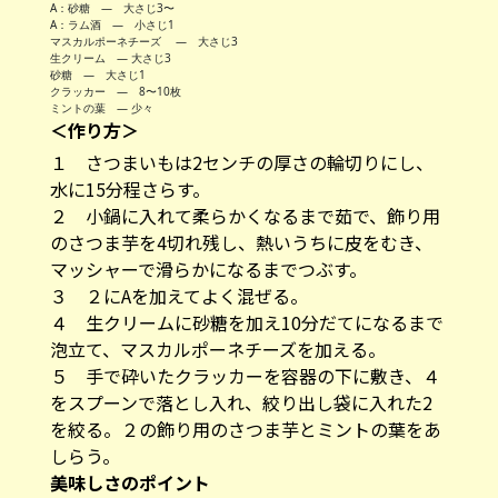
A：砂糖 — 大さじ3〜
A：ラム酒 — 小さじ1
マスカルポーネチーズ — 大さじ3
生クリーム ― 大さじ3
砂糖 — 大さじ1
クラッカー — 8〜10枚
ミントの葉 ― 少々
＜作り方＞
１ さつまいもは2センチの厚さの輪切りにし、
水に15分程さらす。
２ 小鍋に入れて柔らかくなるまで茹で、飾り用
のさつま芋を4切れ残し、熱いうちに皮をむき、
マッシャーで滑らかになるまでつぶす。
３ ２にAを加えてよく混ぜる。
４ 生クリームに砂糖を加え10分だてになるまで
泡立て、マスカルポーネチーズを加える。
５ 手で砕いたクラッカーを容器の下に敷き、４
をスプーンで落とし入れ、絞り出し袋に入れた2
を絞る。２の飾り用のさつま芋とミントの葉をあ
しらう。
美味しさのポイント