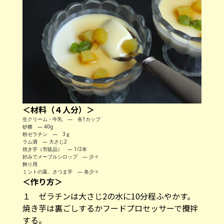
＜材料（４人分）＞
生クリーム・牛乳 — 各1カップ
砂糖 ― 40g
粉ゼラチン — 3ｇ
ラム酒 ― 大さじ2
焼き芋（市販品） ― 1/2本
好みでメープルシロップ ― 少々
飾り用
ミントの葉、さつま芋 ― 各少々
＜作り方＞
１ ゼラチンは大さじ2の水に10分程ふやかす。
焼き芋は裏ごしするかフードプロセッサーで攪拌
する。