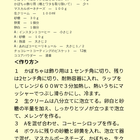
かぼちゃ飾り用（種とワタを取り除いて） — 少々
マスカルポーネチーズ — １００ｇ
生クリーム — １００ml
砂糖 — ３０ｇ
卵黄 — １個分
卵白 — １個分
A：インスタントコーヒー — 小さじ２
A：砂糖 — １０ｇ
A：熱湯 — 大さじ２
A：あればコーヒーリキュール — 大さじ１／２
チョコレートコーティングのビスケット — 12枚
ココアパウダー — 適量
＜作り方＞
１ かぼちゃは飾り用は１センチ角に切り、残り
は2センチ角に切り、耐熱容器に入れ、ラップを
してレンジ６００Wで３分加熱し、熱いうちにマ
ッシャーでつぶし滑らかにし、冷ます。
２ 生クリームは八分立てに泡立てる。卵白と砂
糖の半量を加え、しっかりとツノが立つまで泡立
て、メレンゲを作る。
３ Aを混ぜ合わせ、コーヒーシロップを作る。
４ ボウルに残りの砂糖と卵黄を入れ、泡立て器
で混ぜ、マスカルポーネチーズ、かぼちゃ、生ク