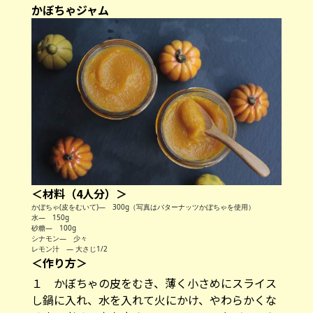
かぼちゃジャム
＜材料（4人分）＞
かぼちゃ(皮をむいて)— 300g（写真はバターナッツかぼちゃを使用）
水— 150g
砂糖— 100g
シナモン— 少々
レモン汁 ― 大さじ1/2
＜作り方＞
１ かぼちゃの皮をむき、薄く小さめにスライス
し鍋に入れ、水を入れて火にかけ、やわらかくな