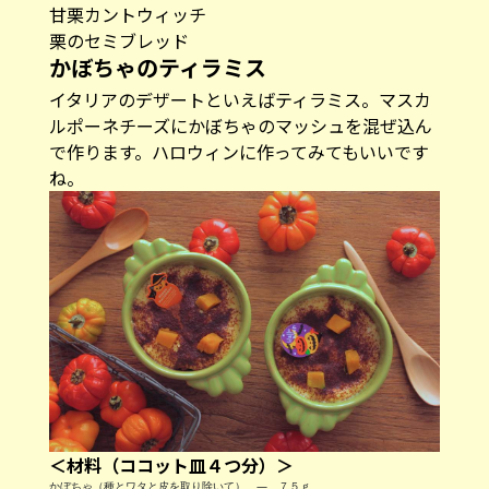
甘栗カントウィッチ
栗のセミブレッド
かぼちゃのティラミス
イタリアのデザートといえばティラミス。マスカ
ルポーネチーズにかぼちゃのマッシュを混ぜ込ん
で作ります。ハロウィンに作ってみてもいいです
ね。
＜材料（ココット皿４つ分）＞
かぼちゃ（種とワタと皮を取り除いて） — ７５ｇ