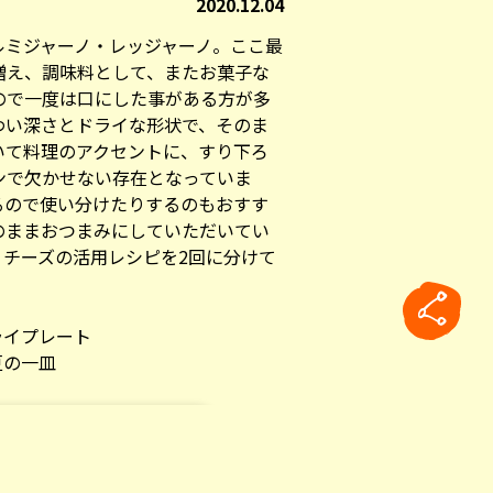
2020.12.04
ルミジャーノ・レッジャーノ。ここ最
増え、調味料として、またお菓子な
ので一度は口にした事がある方が多
わい深さとドライな形状で、そのま
いて料理のアクセントに、すり下ろ
ンで欠かせない存在となっていま
るので使い分けたりするのもおすす
のままおつまみにしていただいてい
ノチーズの活用レシピを2回に分けて
ライプレート
豆の一皿
ノ・レッジャーノ
ゼ和え
rticle