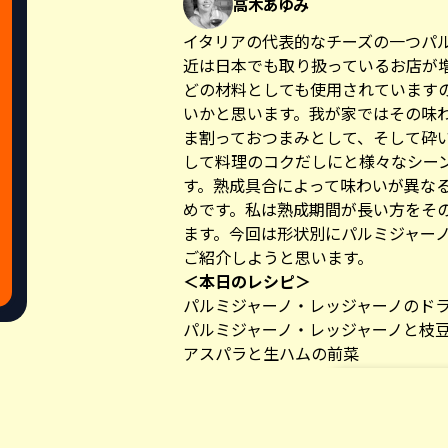
高木あゆみ
イタリアの代表的なチーズの一つパ
近は日本でも取り扱っているお店が
どの材料としても使用されています
いかと思います。我が家ではその味
ま割っておつまみとして、そして砕
して料理のコクだしにと様々なシー
す。熟成具合によって味わいが異な
めです。私は熟成期間が長い方をそ
ます。今回は形状別にパルミジャー
ご紹介しようと思います。
＜本日のレシピ＞
パルミジャーノ・レッジャーノのド
パルミジャーノ・レッジャーノと枝
アスパラと生ハムの前菜
ズッキーニのグリルとパルミジャー
スナップえんどうとくるみのソテー
まぐろとアボカドの大葉ジェノベー
Share this a