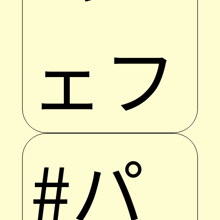
ェフ
#パ