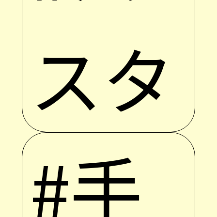
スタ
#手