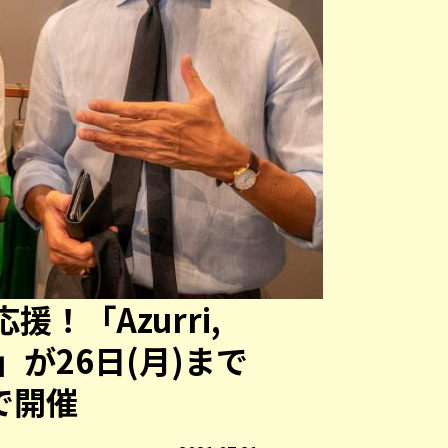
！「Azurri,
21」が26日(月)まで
eで開催