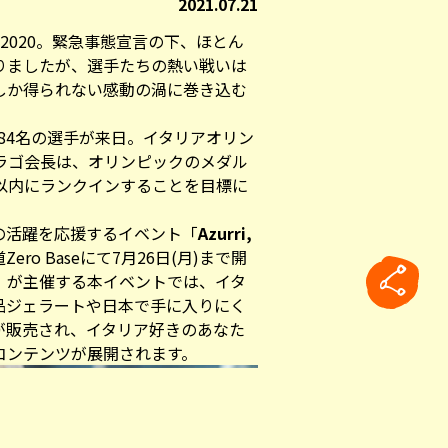
2021.07.21
 2020。緊急事態宣言の下、ほとん
りましたが、選手たちの熱い戦いは
しか得られない感動の渦に巻き込む
は384名の選手が来日。イタリアオリン
ラゴ会長は、オリンピックのメダル
以内にランクインすることを目標に
の活躍を応援するイベント「
Azurri,
ro Baseにて7月26日(月)まで開
J）が主催する本イベントでは、イタ
品ジェラートや日本で手に入りにく
が販売され、イタリア好きのあなた
コンテンツが展開されます。
rticle