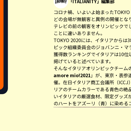
「ITALIANITY」編集部
コロナ禍、いよいよ始まったTOKYO
どの会場が無観客と異例の開催とな
テレビの前の観客をオリンピックで
ことに違いありません。
TOKYO 2020には、イタリアから
ピック組織委員会のジョバンニ・マ
獲得数ランキングでイタリアは10位
掲げていると述べています。
そんなイタリアオリンピックチーム
amore mio!2021
」が、東京・表参道Ze
催。在日イタリア商工会議所（ICC
リアのチームカラーである青色の絶
いイタリアの厳選食材、限定グッズ
のハートをアズーリ（青）に染める
Share this a