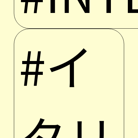
#イ
タリ