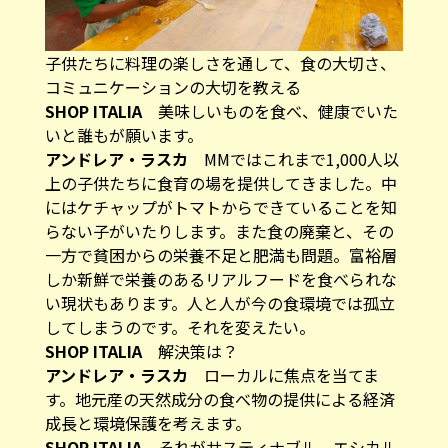
子供たちに料理の楽しさを通して、食の大切さ、
コミュニケーションの大切を教える
SHOP ITALIA
美味しいものを食べ、健康でいた
いと誰もが願います。
アンドレア・ラスカ
MMではこれまで1,000人以
上の子供たちに食育の場を提供してきました。中
にはケチャップがトマトからできていることを知
らない子がいたりします。また食の廃棄と、その
一方で貧困からの栄養不足と肥満も問題。富裕層
しか新鮮で栄養のあるリアルフードを食べられな
い現状もあります。人と人が今の食環境では孤立
してしまうのです。それを変えたい。
SHOP ITALIA
解決策は？
アンドレア・ラスカ
ローカルに焦点を当てま
す。地元産の天然成分の食べ物の提供による経済
成長と環境保護を考えます。
SHOP ITALIA
それがサスティナブル、エシカル