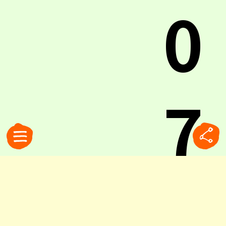
0
7
旬の食材を使った料理、尽きることのない会話、
そして自然とグラスが進むワイン。イタリアの食
卓には、ついつい食べ過ぎてしまう、さまざまな
理由があります。そうしたとき、長年イタリアで