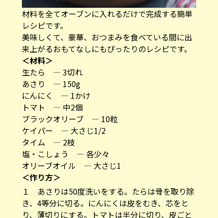
材料を全てオーブンに入れるだけで完成する簡単
レシピです。
美味しくて、豪華、おつまみを食べている間に出
来上がるおもてなしにもぴったりのレシピです。
＜材料＞
生たら ― 3切れ
あさり ― 150g
にんにく ― 1かけ
トマト ― 中2個
ブラックオリーブ ― 10粒
ケイパー ― 大さじ1/2
タイム ― 2枝
塩・こしょう ― 各少々
オリーブオイル ― 大さじ1
＜作り方＞
１ あさりは50度洗いをする。たらは骨を取り除
き、4等分に切る。にんにくは皮をむき、芯をと
り、薄切りにする。トマトは半分に切り、皮ごと