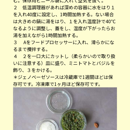
む。保存用ビニール袋に入れて空気を抜く。
２ 低温調理器があれば深めの容器に水をはり１
を入れ40度に設定し、1時間加熱する。ない場合
は大きめの鍋に湯をはり、１を入れ温度計で40℃
なるように調整し、蓋をし、温度が下がったらお
湯を加えながら1時間加熱する。
３ Aをフードプロセッサーに入れ、滑らかにな
るまで攪拌する。
４ ２を一口大にカットし（柔らかいので取り扱
いに注意する）皿に盛り、ミニトマトとバジルを
飾り、３をかける。
＊ジェノベーゼソースは冷蔵庫で1週間ほどは保
存可です。冷凍庫で1ヶ月ほど保存可です。