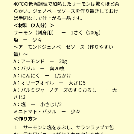
40℃の低温調理で加熱したサーモンは驚くほど柔
らかい。ジェノベーゼソースを作り置きしておけ
ば手間なしで仕上がる一品です。
＜材料（2人分）＞
サーモン（刺身用） ー 1さく（200g）
塩 ー 少々
〜アーモンドジェノベーゼソース（作りやすい
量）〜
A：アーモンド ー 20g
A：バジル ー 葉20枚
A：にんにく ー 1/2かけ
A：オリーブオイル ー 大さじ5
A：パルミジャーノチーズのすりおろし ー 大
さじ3
A：塩 ー 小さじ1/2
ミニトマト・バジル ー 少々
＜作り方＞
１ サーモンに塩をまぶし、サランラップで包