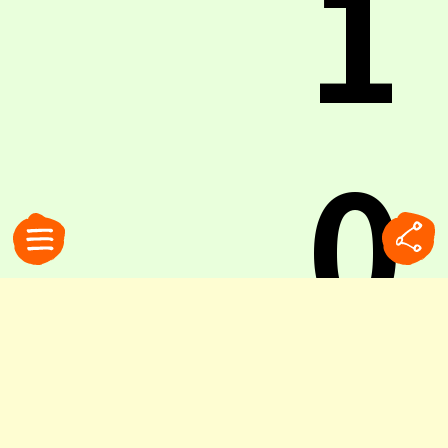
1
0
「イタリアにはない、日本生まれのイタリア料
理」。確かに日本には和製イタリアンがとても多
い。ネットで日本の料理サイトをチェックする
と、「どこがどうイタリアンなのか？！」と思わ