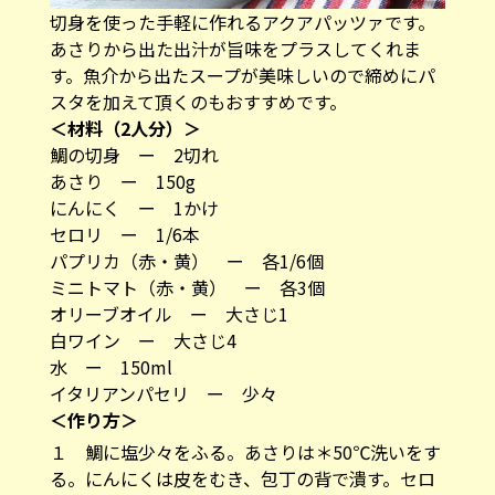
切身を使った手軽に作れるアクアパッツァです。
あさりから出た出汁が旨味をプラスしてくれま
す。魚介から出たスープが美味しいので締めにパ
スタを加えて頂くのもおすすめです。
＜材料（2人分）＞
鯛の切身 ー 2切れ
あさり ー 150g
にんにく ー 1かけ
セロリ ー 1/6本
パプリカ（赤・黄） ー 各1/6個
ミニトマト（赤・黄） ー 各3個
オリーブオイル ー 大さじ1
白ワイン ー 大さじ4
水 ー 150ml
イタリアンパセリ ー 少々
＜作り方＞
１ 鯛に塩少々をふる。あさりは＊​​​​​​50℃洗いをす
る。にんにくは皮をむき、包丁の背で潰す。セロ