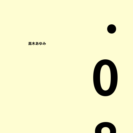
.
0
高木あゆみ