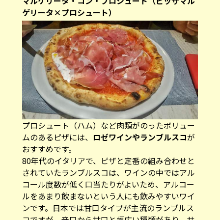
マルゲリータ・コン・プロシュート（ピッザマル
ゲリータ×プロシュート）
プロシュート（ハム）など肉類がのったボリュー
ムのあるピザには、
ロゼワインやランブルスコ
が
おすすめです。
80年代のイタリアで、ピザと定番の組み合わせと
されていたランブルスコは、ワインの中ではアル
コール度数が低く口当たりがよいため、アルコー
ルをあまり飲まないという人にも飲みやすいワイ
ンです。日本では甘口タイプが主流のランブルス
コですが、辛口から甘口と幅広い種類があり、サ