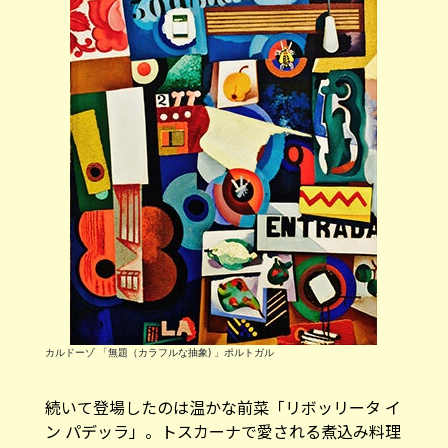
カルドーゾ 「無題（カラフルな抽象) 」ポルトガル
続いて登場したのは温かな前菜「リボッリータ イ
ン パデッラ」。トスカーナで愛される煮込み料理