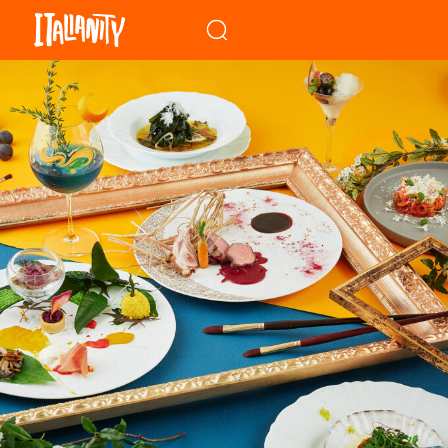
When autocomplete results a