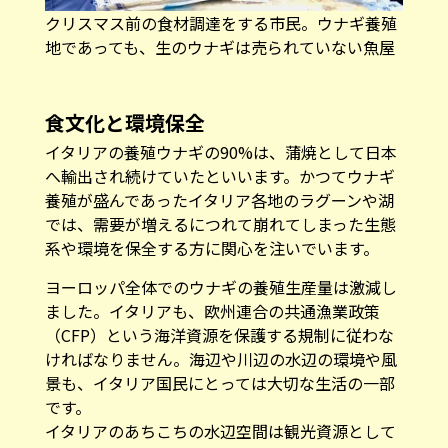
食文化と環境保全
イタリアの養殖ウナギの90%は、蒲焼として日本
へ輸出され続けていたといいます。かつてウナギ
養殖が盛んであったイタリア各地のラグーンや湖
では、需要が増えるにつれて崩れてしまった生態
系や環境を保全する方に関心を注いでいます。
ヨーロッパ全体でのウナギの養殖生産量は激減し
ました。イタリアも、欧州連合の共通漁業政策
（CFP）という海洋資源を保護する規制に従わな
ければなりません。海辺や川辺の水辺の環境や風
景も、イタリア国民にとっては大切な生活の一部
です。
イタリアのあちこちの水辺空間は観光資源として
整備され、観光客向けのペスカツーリズムや市民
の憩いの場へと生まれ変わりつつあるところでし
た。パンデミックによる観光業の停滞を経て、養
殖を含む水産業で栄えた地域は新たな方向転換期