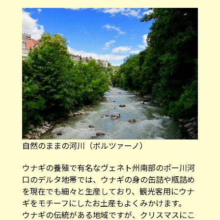
自然のままの河川（ボルツァーノ）
ウナギの養殖で有名なヴェネト州南部のポー川河
口のデルタ地帯では、ウナギの身の缶詰や瓶詰め
を現在でも細々と生産しており、観光客用にウナ
ギをモチーフにしたお土産もよくみかけます。
ウナギの伝統がある地域ですが、クリスマスにこ
の地域で消費されるのは、塩鱈、鯛、イカなどの
一般的な魚介類。ウナギの養殖は、もはや地域文
化として継続され、観光用の養殖へとシフトして
います。