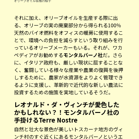
オリーブオイル収穫の様子
それに加え、オリーブオイルを生産する際に出
る、オリーブの実の廃棄部分から得られる100％
天然のバイオ燃料をオフィスの暖房に使用するこ
とで、環境への負担を減らすという取り組みを行
っているオリーブメーカーもいる。それが、ワカ
ペディアがお勧めする
モンタルバーノ社
だ。さら
に、イタリア政府も、厳しい現状に屈することな
く、奮闘している様々な産業や農業の復興を後押
しするために、農家が水資源をよりよく管理でき
るように支援し、革新的で近代的な新しい農法に
投資するための施策を実地しているそうだ。
レオナルド・ダ・ヴィンチが愛色した
かもしれない？！モンタルバーノ社の
手掛けるTerre Nostre
自然と壮大な景色が美しいトスカーナ地方のヴィ
ンチ村のすぐ近くにあるモンタルバーノというエ