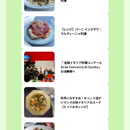
料理
【レシピ】パーニ インカザウ｜
サルディーニャ料理
「 全国イタリア料理コンクール
Gran Concorso di Cucina 」
の決勝戦へ
秋冬におすすめ！ほっこり温か
いマンマの味イタリアのスープ
【とっておきレシピ】