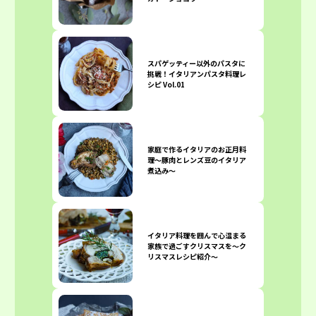
スパゲッティー以外のパスタに
挑戦！イタリアンパスタ料理レ
シピ Vol.01
家庭で作るイタリアのお正月料
理〜豚肉とレンズ豆のイタリア
煮込み〜
イタリア料理を囲んで心温まる
家族で過ごすクリスマスを〜ク
リスマスレシピ紹介〜