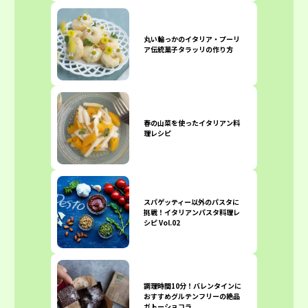
丸い輪っかのイタリア・プーリ
ア伝統菓子タラッリの作り方
春の山菜を使ったイタリアン料
理レシピ
スパゲッティー以外のパスタに
挑戦！イタリアンパスタ料理レ
シピ Vol.02
調理時間10分！バレンタインに
おすすめグルテンフリーの絶品
ガトーショコラ