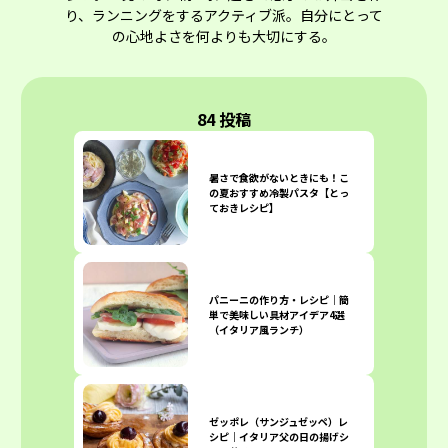
り、ランニングをするアクティブ派。自分にとって
の心地よさを何よりも大切にする。
84 投稿
暑さで食欲がないときにも！こ
の夏おすすめ冷製パスタ【とっ
ておきレシピ】
パニーニの作り方・レシピ｜簡
単で美味しい具材アイデア4選
（イタリア風ランチ）
ゼッポレ（サンジュゼッペ）レ
シピ｜イタリア父の日の揚げシ