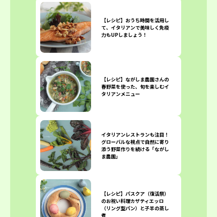
【レシピ】おうち時間を活用し
て、イタリアンで美味しく免疫
力もUPしましょう！
【レシピ】ながしま農園さんの
春野菜を使った、旬を楽しむイ
タリアンメニュー
イタリアンレストランも注目！
グローバルな視点で自然に寄り
添う野菜作りを続ける「ながし
ま農園」
【レシピ】パスクア（復活祭）
のお祝い料理カザティエッロ
（リング型パン）と子羊の蒸し
煮